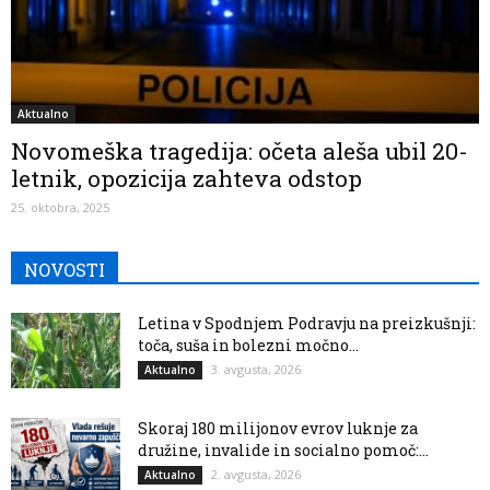
Aktualno
Novomeška tragedija: očeta aleša ubil 20-
letnik, opozicija zahteva odstop
25. oktobra, 2025
NOVOSTI
Letina v Spodnjem Podravju na preizkušnji:
toča, suša in bolezni močno...
3. avgusta, 2026
Aktualno
Skoraj 180 milijonov evrov luknje za
družine, invalide in socialno pomoč:...
2. avgusta, 2026
Aktualno