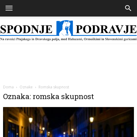
Spodnje
Podravje
Doma
Oznake
Romska skupnost
Oznaka: romska skupnost