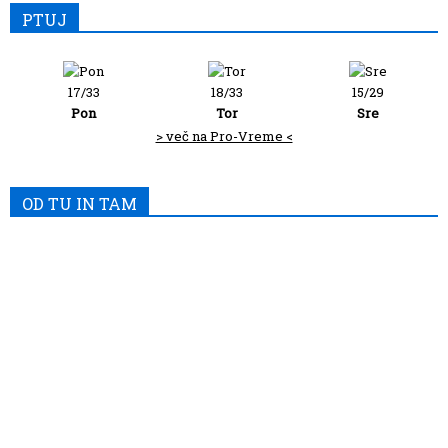
PTUJ
17/33
18/33
15/29
Pon
Tor
Sre
> več na Pro-Vreme <
OD TU IN TAM