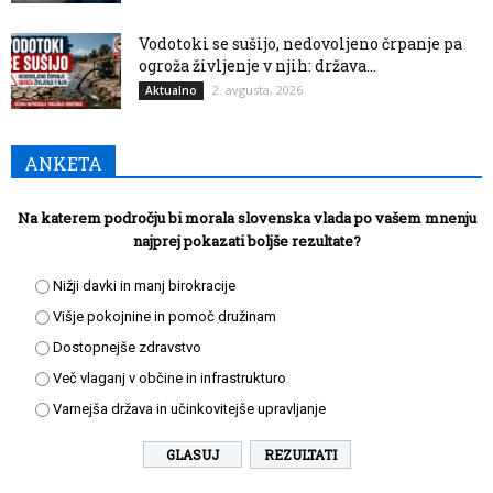
Vodotoki se sušijo, nedovoljeno črpanje pa
ogroža življenje v njih: država...
2. avgusta, 2026
Aktualno
ANKETA
Na katerem področju bi morala slovenska vlada po vašem mnenju
najprej pokazati boljše rezultate?
Nižji davki in manj birokracije
Višje pokojnine in pomoč družinam
Dostopnejše zdravstvo
Več vlaganj v občine in infrastrukturo
Varnejša država in učinkovitejše upravljanje
REZULTATI