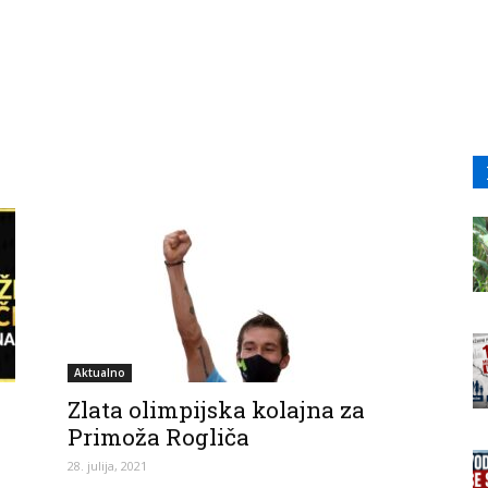
Aktualno
Zlata olimpijska kolajna za
Primoža Rogliča
28. julija, 2021