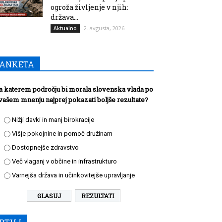
ogroža življenje v njih:
država...
2. avgusta, 2026
Aktualno
ANKETA
a katerem področju bi morala slovenska vlada po
vašem mnenju najprej pokazati boljše rezultate?
Nižji davki in manj birokracije
Višje pokojnine in pomoč družinam
Dostopnejše zdravstvo
Več vlaganj v občine in infrastrukturo
Varnejša država in učinkovitejše upravljanje
REZULTATI