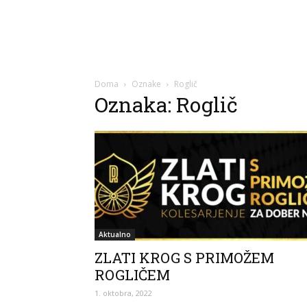
Doma
Oznake
Roglič
Oznaka: Roglič
Aktualno
ZLATI KROG S PRIMOŽEM
ROGLIČEM
1. oktobra, 2022