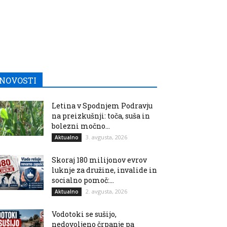
NOVOSTI
Letina v Spodnjem Podravju
na preizkušnji: toča, suša in
bolezni močno...
3. avgusta, 2026
Aktualno
Skoraj 180 milijonov evrov
luknje za družine, invalide in
socialno pomoč:...
2. avgusta, 2026
Aktualno
Vodotoki se sušijo,
nedovoljeno črpanje pa