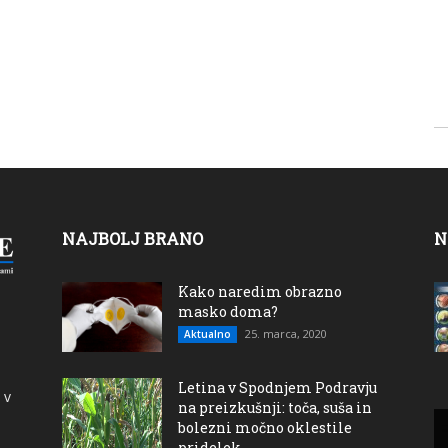
NAJBOLJ BRANO
N
Kako naredim obrazno
masko doma?
25. marca, 2020
Aktualno
Letina v Spodnjem Podravju
 v
na preizkušnji: toča, suša in
bolezni močno oklestile
pridelek