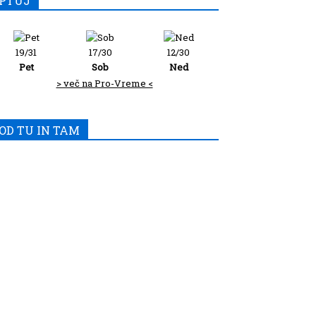
PTUJ
19/31
17/30
12/30
Pet
Sob
Ned
> več na Pro-Vreme <
OD TU IN TAM