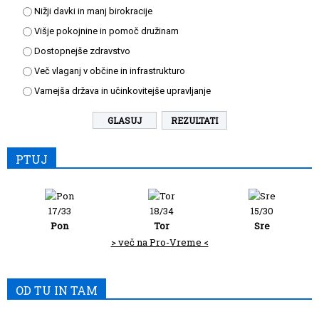
Nižji davki in manj birokracije
Višje pokojnine in pomoč družinam
Dostopnejše zdravstvo
Več vlaganj v občine in infrastrukturo
Varnejša država in učinkovitejše upravljanje
REZULTATI
PTUJ
17/33
18/34
15/30
Pon
Tor
Sre
> več na Pro-Vreme <
OD TU IN TAM