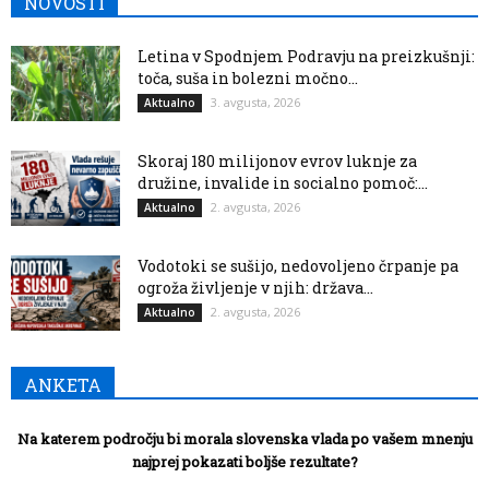
NOVOSTI
Letina v Spodnjem Podravju na preizkušnji:
toča, suša in bolezni močno...
3. avgusta, 2026
Aktualno
Skoraj 180 milijonov evrov luknje za
družine, invalide in socialno pomoč:...
2. avgusta, 2026
Aktualno
Vodotoki se sušijo, nedovoljeno črpanje pa
ogroža življenje v njih: država...
2. avgusta, 2026
Aktualno
ANKETA
Na katerem področju bi morala slovenska vlada po vašem mnenju
najprej pokazati boljše rezultate?