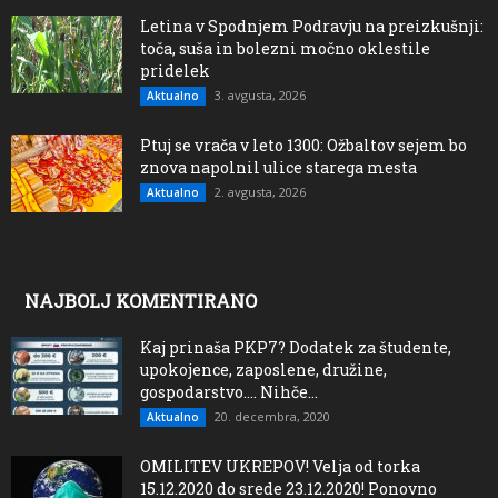
Letina v Spodnjem Podravju na preizkušnji:
toča, suša in bolezni močno oklestile
pridelek
3. avgusta, 2026
Aktualno
Ptuj se vrača v leto 1300: Ožbaltov sejem bo
znova napolnil ulice starega mesta
2. avgusta, 2026
Aktualno
NAJBOLJ KOMENTIRANO
Kaj prinaša PKP7? Dodatek za študente,
upokojence, zaposlene, družine,
gospodarstvo…. Nihče...
20. decembra, 2020
Aktualno
OMILITEV UKREPOV! Velja od torka
15.12.2020 do srede 23.12.2020! Ponovno