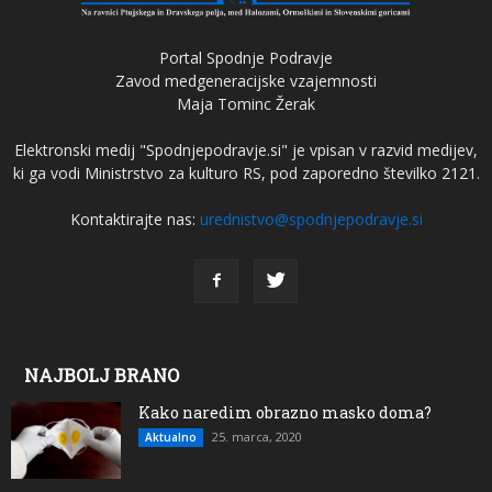
Portal Spodnje Podravje
Zavod medgeneracijske vzajemnosti
Maja Tominc Žerak
Elektronski medij "Spodnjepodravje.si" je vpisan v razvid medijev,
ki ga vodi Ministrstvo za kulturo RS, pod zaporedno številko 2121.
Kontaktirajte nas:
urednistvo@spodnjepodravje.si
NAJBOLJ BRANO
Kako naredim obrazno masko doma?
25. marca, 2020
Aktualno