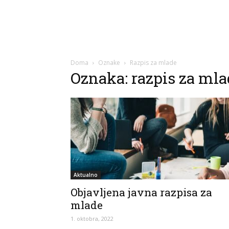
Doma
Oznake
Razpis za mlade
Oznaka: razpis za mla
Aktualno
Objavljena javna razpisa za
mlade
1. oktobra, 2022