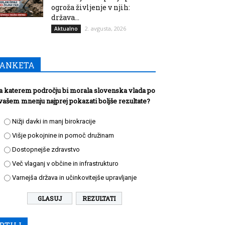
ogroža življenje v njih:
država...
2. avgusta, 2026
Aktualno
ANKETA
a katerem področju bi morala slovenska vlada po
vašem mnenju najprej pokazati boljše rezultate?
Nižji davki in manj birokracije
Višje pokojnine in pomoč družinam
Dostopnejše zdravstvo
Več vlaganj v občine in infrastrukturo
Varnejša država in učinkovitejše upravljanje
REZULTATI