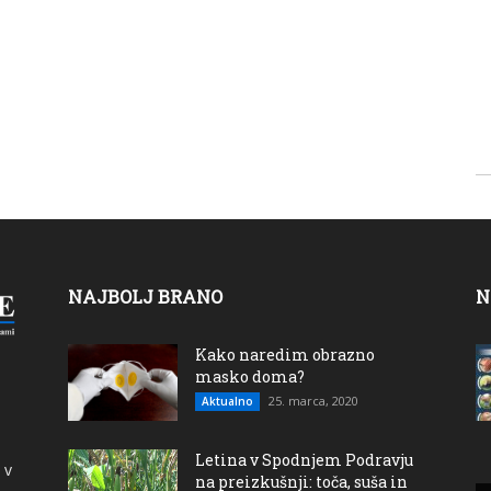
NAJBOLJ BRANO
N
Kako naredim obrazno
masko doma?
25. marca, 2020
Aktualno
Letina v Spodnjem Podravju
 v
na preizkušnji: toča, suša in