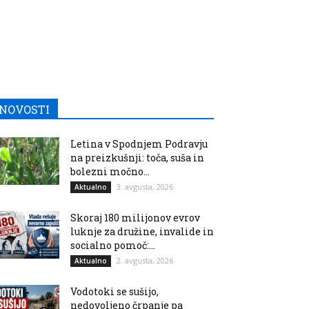
NOVOSTI
Letina v Spodnjem Podravju
na preizkušnji: toča, suša in
bolezni močno...
3. avgusta, 2026
Aktualno
Skoraj 180 milijonov evrov
luknje za družine, invalide in
socialno pomoč:...
2. avgusta, 2026
Aktualno
Vodotoki se sušijo,
nedovoljeno črpanje pa