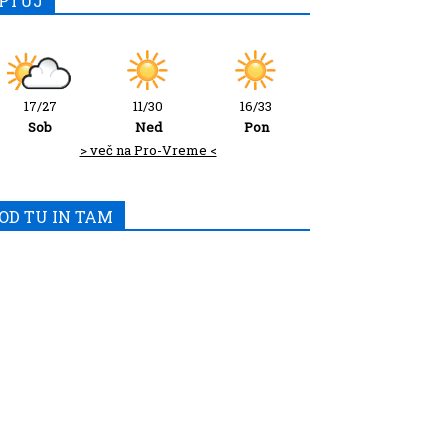
PTUJ
17/27
11/30
16/33
Sob
Ned
Pon
> več na Pro-Vreme <
OD TU IN TAM