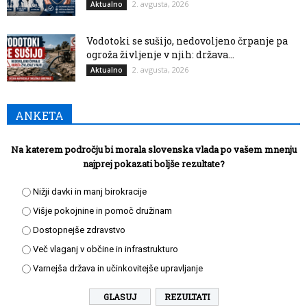
2. avgusta, 2026
Aktualno
Vodotoki se sušijo, nedovoljeno črpanje pa
ogroža življenje v njih: država...
2. avgusta, 2026
Aktualno
ANKETA
Na katerem področju bi morala slovenska vlada po vašem mnenju
najprej pokazati boljše rezultate?
Nižji davki in manj birokracije
Višje pokojnine in pomoč družinam
Dostopnejše zdravstvo
Več vlaganj v občine in infrastrukturo
Varnejša država in učinkovitejše upravljanje
REZULTATI