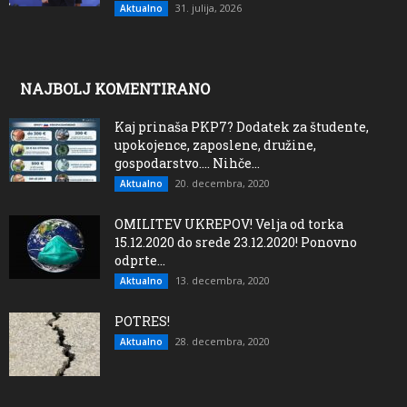
31. julija, 2026
Aktualno
NAJBOLJ KOMENTIRANO
Kaj prinaša PKP7? Dodatek za študente,
upokojence, zaposlene, družine,
gospodarstvo…. Nihče...
20. decembra, 2020
Aktualno
OMILITEV UKREPOV! Velja od torka
15.12.2020 do srede 23.12.2020! Ponovno
odprte...
13. decembra, 2020
Aktualno
POTRES!
28. decembra, 2020
Aktualno