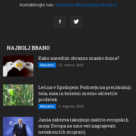
Kontaktirajte nas:
urednistvo@spodnjepodravje.si
NAJBOLJ BRANO
Kako naredim obrazno masko doma?
25. marca, 2020
Aktualno
Letina v Spodnjem Podravju na preizkušnji:
toča, suša in bolezni močno oklestile
pridelek
3. avgusta, 2026
Aktualno
Janša zahteva takojšnjo zaščito evropskih
meja: Evropa ne sme več nagrajevati
nezakonitih migracij