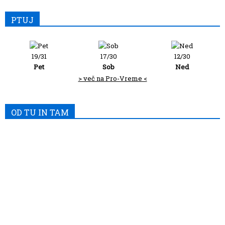
PTUJ
19/31
17/30
12/30
Pet
Sob
Ned
> več na Pro-Vreme <
OD TU IN TAM