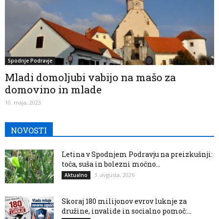
Spodnje Podravje
Mladi domoljubi vabijo na mašo za
domovino in mlade
10. maja, 2023
NOVOSTI
Letina v Spodnjem Podravju na preizkušnji:
toča, suša in bolezni močno...
3. avgusta, 2026
Aktualno
Skoraj 180 milijonov evrov luknje za
družine, invalide in socialno pomoč:...