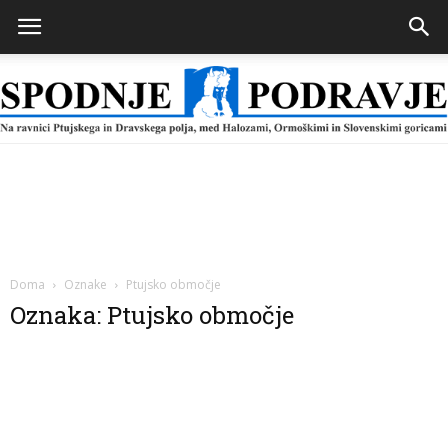
Spodnje
Podravje
Doma
Oznake
Ptujsko območje
Oznaka: Ptujsko območje