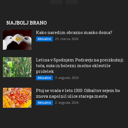
NAJBOLJ BRANO
Kako naredim obrazno masko doma?
25. marca, 2020
Aktualno
Letina v Spodnjem Podravju na preizkušnji:
toča, suša in bolezni močno oklestile
pridelek
3. avgusta, 2026
Aktualno
Ptuj se vrača v leto 1300: Ožbaltov sejem bo
znova napolnil ulice starega mesta
2. avgusta, 2026
Aktualno