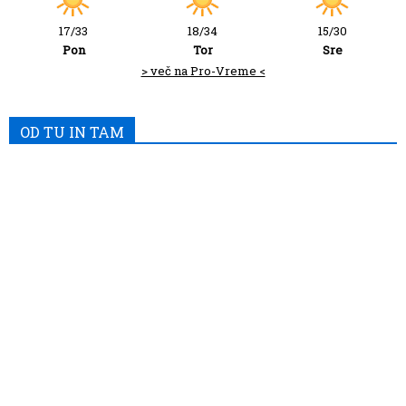
17/33
18/34
15/30
Pon
Tor
Sre
> več na Pro-Vreme <
OD TU IN TAM