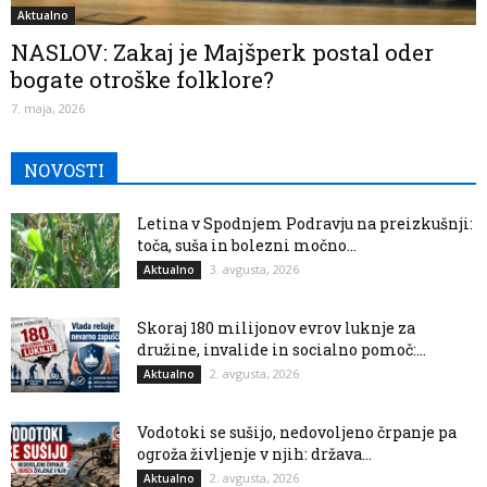
Aktualno
NASLOV: Zakaj je Majšperk postal oder
bogate otroške folklore?
7. maja, 2026
NOVOSTI
Letina v Spodnjem Podravju na preizkušnji:
toča, suša in bolezni močno...
3. avgusta, 2026
Aktualno
Skoraj 180 milijonov evrov luknje za
družine, invalide in socialno pomoč:...
2. avgusta, 2026
Aktualno
Vodotoki se sušijo, nedovoljeno črpanje pa
ogroža življenje v njih: država...
2. avgusta, 2026
Aktualno