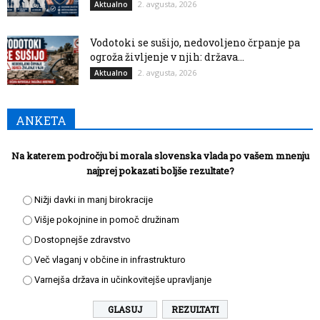
2. avgusta, 2026
Aktualno
Vodotoki se sušijo, nedovoljeno črpanje pa
ogroža življenje v njih: država...
2. avgusta, 2026
Aktualno
ANKETA
Na katerem področju bi morala slovenska vlada po vašem mnenju
najprej pokazati boljše rezultate?
Nižji davki in manj birokracije
Višje pokojnine in pomoč družinam
Dostopnejše zdravstvo
Več vlaganj v občine in infrastrukturo
Varnejša država in učinkovitejše upravljanje
REZULTATI