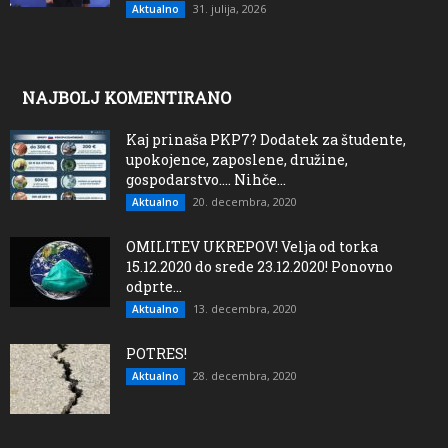
31. julija, 2026
Aktualno
NAJBOLJ KOMENTIRANO
Kaj prinaša PKP7? Dodatek za študente,
upokojence, zaposlene, družine,
gospodarstvo…. Nihče...
20. decembra, 2020
Aktualno
OMILITEV UKREPOV! Velja od torka
15.12.2020 do srede 23.12.2020! Ponovno
odprte...
13. decembra, 2020
Aktualno
POTRES!
28. decembra, 2020
Aktualno