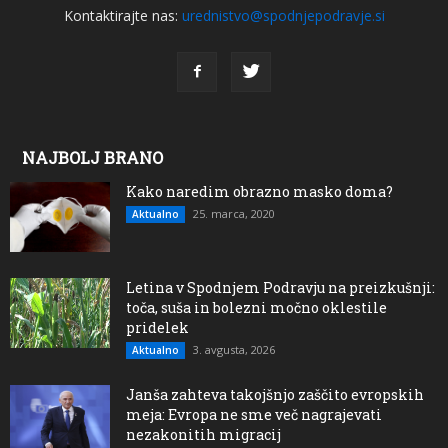
Kontaktirajte nas:
urednistvo@spodnjepodravje.si
NAJBOLJ BRANO
Kako naredim obrazno masko doma?
25. marca, 2020
Aktualno
Letina v Spodnjem Podravju na preizkušnji:
toča, suša in bolezni močno oklestile
pridelek
3. avgusta, 2026
Aktualno
Janša zahteva takojšnjo zaščito evropskih
meja: Evropa ne sme več nagrajevati
nezakonitih migracij