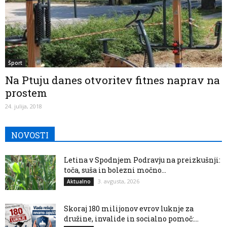
Šport
Na Ptuju danes otvoritev fitnes naprav na
prostem
24. julija, 2018
NOVOSTI
Letina v Spodnjem Podravju na preizkušnji:
toča, suša in bolezni močno...
3. avgusta, 2026
Aktualno
Skoraj 180 milijonov evrov luknje za
družine, invalide in socialno pomoč:...