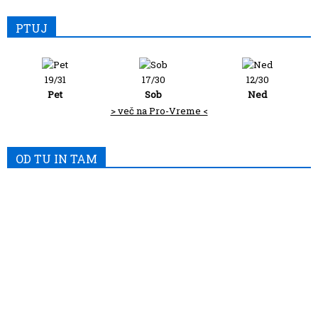
PTUJ
19/31
17/30
12/30
Pet
Sob
Ned
> več na Pro-Vreme <
OD TU IN TAM