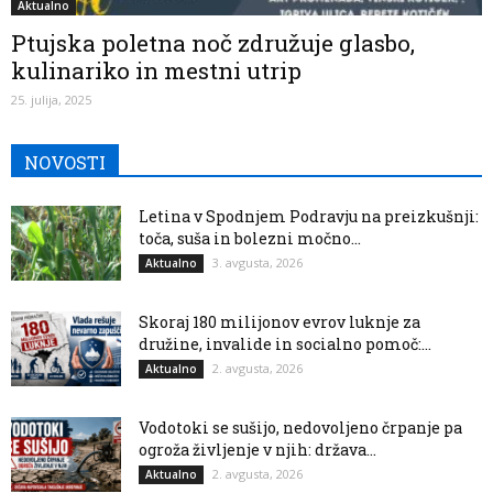
Aktualno
Ptujska poletna noč združuje glasbo,
kulinariko in mestni utrip
25. julija, 2025
NOVOSTI
Letina v Spodnjem Podravju na preizkušnji:
toča, suša in bolezni močno...
3. avgusta, 2026
Aktualno
Skoraj 180 milijonov evrov luknje za
družine, invalide in socialno pomoč:...
2. avgusta, 2026
Aktualno
Vodotoki se sušijo, nedovoljeno črpanje pa
ogroža življenje v njih: država...
2. avgusta, 2026
Aktualno