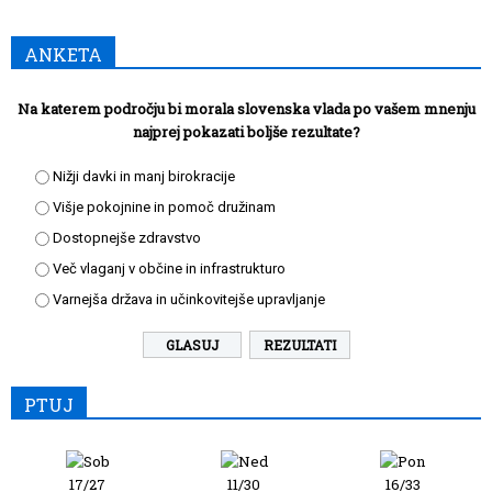
ANKETA
Na katerem področju bi morala slovenska vlada po vašem mnenju
najprej pokazati boljše rezultate?
Nižji davki in manj birokracije
Višje pokojnine in pomoč družinam
Dostopnejše zdravstvo
Več vlaganj v občine in infrastrukturo
Varnejša država in učinkovitejše upravljanje
REZULTATI
PTUJ
17/27
11/30
16/33