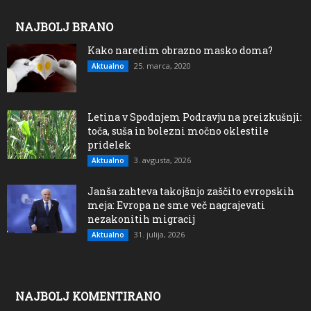
NAJBOLJ BRANO
Kako naredim obrazno masko doma?
25. marca, 2020
Aktualno
Letina v Spodnjem Podravju na preizkušnji:
toča, suša in bolezni močno oklestile
pridelek
3. avgusta, 2026
Aktualno
Janša zahteva takojšnjo zaščito evropskih
meja: Evropa ne sme več nagrajevati
nezakonitih migracij
31. julija, 2026
Aktualno
NAJBOLJ KOMENTIRANO