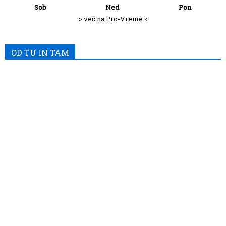
Sob
Ned
Pon
> več na Pro-Vreme <
OD TU IN TAM