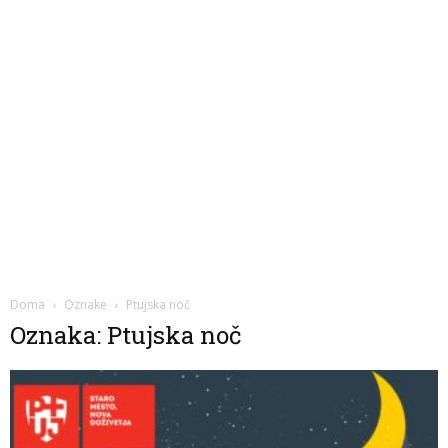
Doma
Oznake
Ptujska noč
Oznaka: Ptujska noč