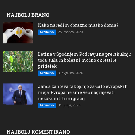
NAJBOLJ BRANO
Kako naredim obrazno masko doma?
25. marca, 2020
Aktualno
Letina v Spodnjem Podravju na preizkušnji:
toča, suša in bolezni močno oklestile
pridelek
3. avgusta, 2026
Aktualno
Janša zahteva takojšnjo zaščito evropskih
meja: Evropa ne sme več nagrajevati
nezakonitih migracij
31. julija, 2026
Aktualno
NAJBOLJ KOMENTIRANO