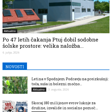
Aktualno
Po 47 letih čakanja Ptuj dobil sodobne
šolske prostore: velika naložba...
6. julija, 2026
NOVOSTI
Letina v Spodnjem Podravju na preizkušnji:
toča, suša in bolezni močno...
3. avgusta, 2026
Aktualno
Skoraj 180 milijonov evrov luknje za
družine, invalide in socialno pomoč:...