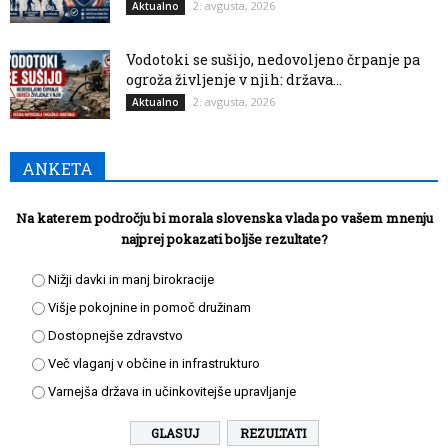
2. avgusta, 2026
Aktualno
Vodotoki se sušijo, nedovoljeno črpanje pa
ogroža življenje v njih: država...
2. avgusta, 2026
Aktualno
ANKETA
Na katerem področju bi morala slovenska vlada po vašem mnenju
najprej pokazati boljše rezultate?
Nižji davki in manj birokracije
Višje pokojnine in pomoč družinam
Dostopnejše zdravstvo
Več vlaganj v občine in infrastrukturo
Varnejša država in učinkovitejše upravljanje
REZULTATI