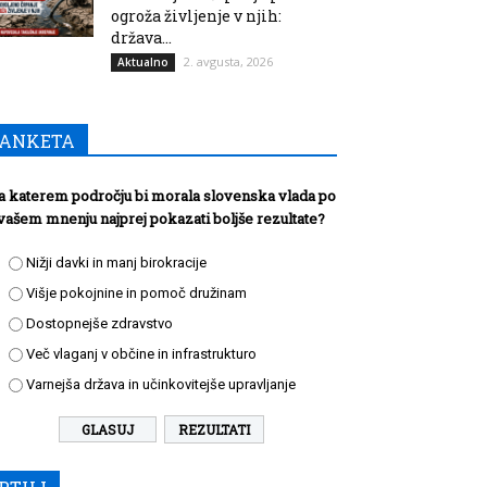
ogroža življenje v njih:
država...
2. avgusta, 2026
Aktualno
ANKETA
a katerem področju bi morala slovenska vlada po
vašem mnenju najprej pokazati boljše rezultate?
Nižji davki in manj birokracije
Višje pokojnine in pomoč družinam
Dostopnejše zdravstvo
Več vlaganj v občine in infrastrukturo
Varnejša država in učinkovitejše upravljanje
REZULTATI