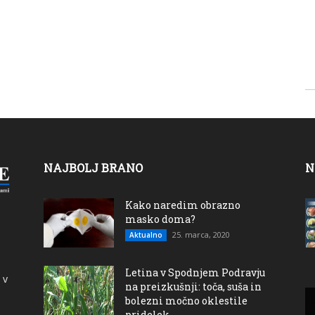
NAJBOLJ BRANO
N
Kako naredim obrazno
masko doma?
25. marca, 2020
Aktualno
Letina v Spodnjem Podravju
 v
na preizkušnji: toča, suša in
bolezni močno oklestile
pridelek