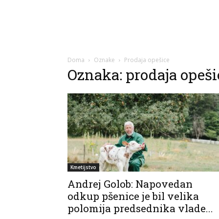
Doma
Oznake
Prodaja opešice
Oznaka: prodaja opeši
Kmetijstvo
Andrej Golob: Napovedan
odkup pšenice je bil velika
polomija predsednika vlade...