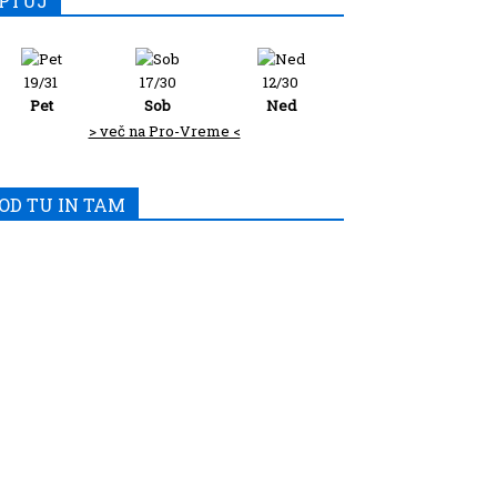
PTUJ
19/31
17/30
12/30
Pet
Sob
Ned
> več na Pro-Vreme <
OD TU IN TAM