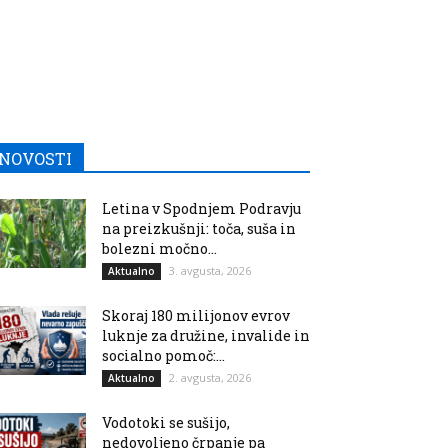
NOVOSTI
Letina v Spodnjem Podravju
na preizkušnji: toča, suša in
bolezni močno...
3. avgusta, 2026
Aktualno
Skoraj 180 milijonov evrov
luknje za družine, invalide in
socialno pomoč:...
2. avgusta, 2026
Aktualno
Vodotoki se sušijo,
nedovoljeno črpanje pa