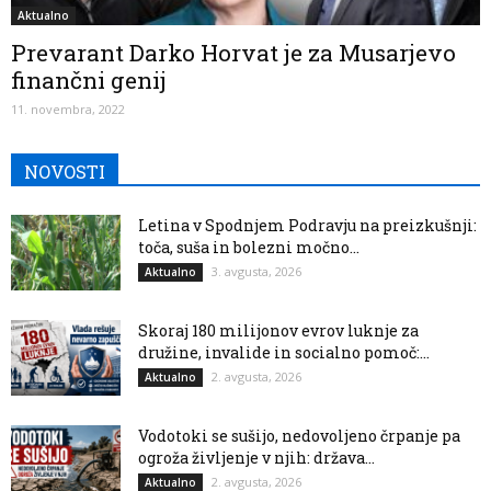
Aktualno
Prevarant Darko Horvat je za Musarjevo
finančni genij
11. novembra, 2022
NOVOSTI
Letina v Spodnjem Podravju na preizkušnji:
toča, suša in bolezni močno...
3. avgusta, 2026
Aktualno
Skoraj 180 milijonov evrov luknje za
družine, invalide in socialno pomoč:...
2. avgusta, 2026
Aktualno
Vodotoki se sušijo, nedovoljeno črpanje pa
ogroža življenje v njih: država...
2. avgusta, 2026
Aktualno