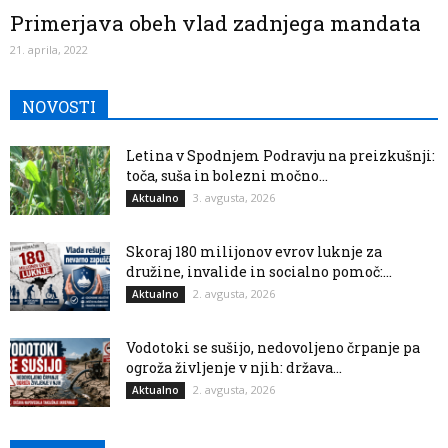
Primerjava obeh vlad zadnjega mandata
21. aprila, 2022
NOVOSTI
Letina v Spodnjem Podravju na preizkušnji:
toča, suša in bolezni močno...
3. avgusta, 2026
Aktualno
Skoraj 180 milijonov evrov luknje za
družine, invalide in socialno pomoč:...
2. avgusta, 2026
Aktualno
Vodotoki se sušijo, nedovoljeno črpanje pa
ogroža življenje v njih: država...
2. avgusta, 2026
Aktualno