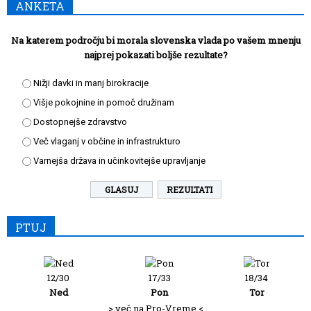
ANKETA
Na katerem področju bi morala slovenska vlada po vašem mnenju
najprej pokazati boljše rezultate?
Nižji davki in manj birokracije
Višje pokojnine in pomoč družinam
Dostopnejše zdravstvo
Več vlaganj v občine in infrastrukturo
Varnejša država in učinkovitejše upravljanje
REZULTATI
PTUJ
12/30
17/33
18/34
Ned
Pon
Tor
> več na Pro-Vreme <