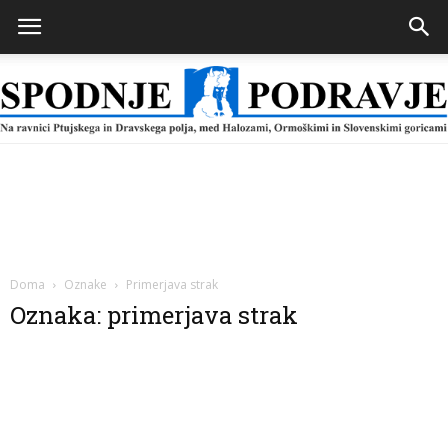
Spodnje
Podravje
Doma
Oznake
Primerjava strak
Oznaka: primerjava strak