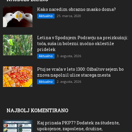
Kako naredim obrazno masko doma?
25. marca, 2020
Aktualno
Letina v Spodnjem Podravju na preizkušnji:
toča, suša in bolezni močno oklestile
pridelek
3. avgusta, 2026
Aktualno
Ptuj se vrača v leto 1300: Ožbaltov sejem bo
znova napolnil ulice starega mesta
2. avgusta, 2026
Aktualno
NAJBOLJ KOMENTIRANO
Kaj prinaša PKP7? Dodatek za študente,
upokojence, zaposlene, družine,