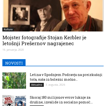
Kultura
Mojster fotografije Stojan Kerbler je
letošnji Prešernov nagrajenec
16. januarja, 2020
NOVOSTI
Letina v Spodnjem Podravju na preizkušnji:
toča, suša in bolezni močno...
3. avgusta, 2026
Aktualno
Skoraj 180 milijonov evrov luknje za
družine, invalide in socialno pomoč:...