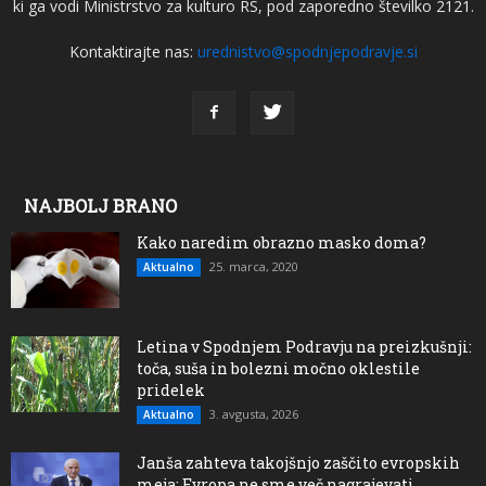
ki ga vodi Ministrstvo za kulturo RS, pod zaporedno številko 2121.
Kontaktirajte nas:
urednistvo@spodnjepodravje.si
NAJBOLJ BRANO
Kako naredim obrazno masko doma?
25. marca, 2020
Aktualno
Letina v Spodnjem Podravju na preizkušnji:
toča, suša in bolezni močno oklestile
pridelek
3. avgusta, 2026
Aktualno
Janša zahteva takojšnjo zaščito evropskih
meja: Evropa ne sme več nagrajevati