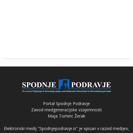
Portal Spodnje Podravje
Zavod medgeneracijske vzajemnosti
Maja Tominc Žerak
Elektronski medij "Spodnjepodravje.si" je vpisan v razvid medijev,