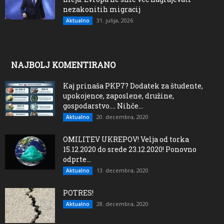
nezakonitih migracij
31. julija, 2026
Aktualno
NAJBOLJ KOMENTIRANO
Kaj prinaša PKP7? Dodatek za študente,
upokojence, zaposlene, družine,
gospodarstvo…. Nihče...
20. decembra, 2020
Aktualno
OMILITEV UKREPOV! Velja od torka
15.12.2020 do srede 23.12.2020! Ponovno
odprte...
13. decembra, 2020
Aktualno
POTRES!
28. decembra, 2020
Aktualno