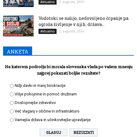
2. avgusta, 2026
Aktualno
Vodotoki se sušijo, nedovoljeno črpanje pa
ogroža življenje v njih: država...
2. avgusta, 2026
Aktualno
ANKETA
Na katerem področju bi morala slovenska vlada po vašem mnenju
najprej pokazati boljše rezultate?
Nižji davki in manj birokracije
Višje pokojnine in pomoč družinam
Dostopnejše zdravstvo
Več vlaganj v občine in infrastrukturo
Varnejša država in učinkovitejše upravljanje
REZULTATI