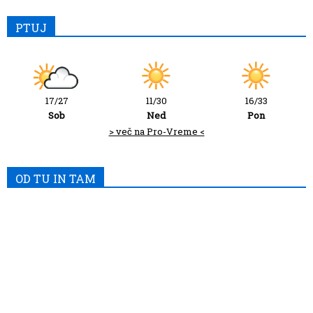
PTUJ
17/27
11/30
16/33
Sob
Ned
Pon
> več na Pro-Vreme <
OD TU IN TAM