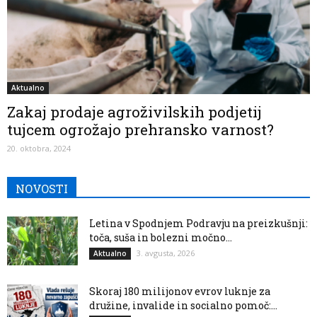
Aktualno
Zakaj prodaje agroživilskih podjetij
tujcem ogrožajo prehransko varnost?
20. oktobra, 2024
NOVOSTI
Letina v Spodnjem Podravju na preizkušnji:
toča, suša in bolezni močno...
3. avgusta, 2026
Aktualno
Skoraj 180 milijonov evrov luknje za
družine, invalide in socialno pomoč:...