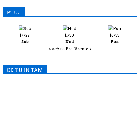
PTUJ
17/27
11/30
16/33
Sob
Ned
Pon
> več na Pro-Vreme <
OD TU IN TAM