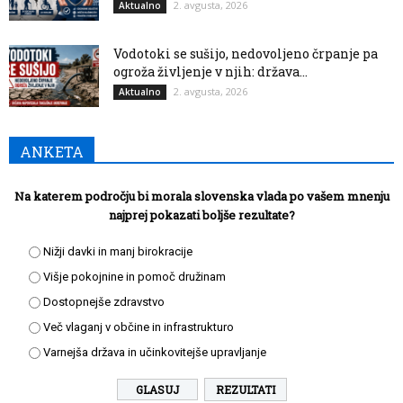
2. avgusta, 2026
Aktualno
Vodotoki se sušijo, nedovoljeno črpanje pa
ogroža življenje v njih: država...
2. avgusta, 2026
Aktualno
ANKETA
Na katerem področju bi morala slovenska vlada po vašem mnenju
najprej pokazati boljše rezultate?
Nižji davki in manj birokracije
Višje pokojnine in pomoč družinam
Dostopnejše zdravstvo
Več vlaganj v občine in infrastrukturo
Varnejša država in učinkovitejše upravljanje
REZULTATI