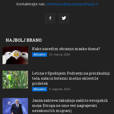
Kontaktirajte nas:
urednistvo@spodnjepodravje.si
NAJBOLJ BRANO
Kako naredim obrazno masko doma?
25. marca, 2020
Aktualno
Letina v Spodnjem Podravju na preizkušnji:
toča, suša in bolezni močno oklestile
pridelek
3. avgusta, 2026
Aktualno
Janša zahteva takojšnjo zaščito evropskih
meja: Evropa ne sme več nagrajevati
nezakonitih migracij