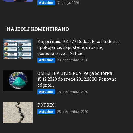
31. julija, 2026
Aktualno
NAJBOLJ KOMENTIRANO
Kaj prinaša PKP7? Dodatek za študente,
upokojence, zaposlene, družine,
gospodarstvo…. Nihče...
20. decembra, 2020
Aktualno
OMILITEV UKREPOV! Velja od torka
15.12.2020 do srede 23.12.2020! Ponovno
odprte...
13. decembra, 2020
Aktualno
POTRES!
28. decembra, 2020
Aktualno