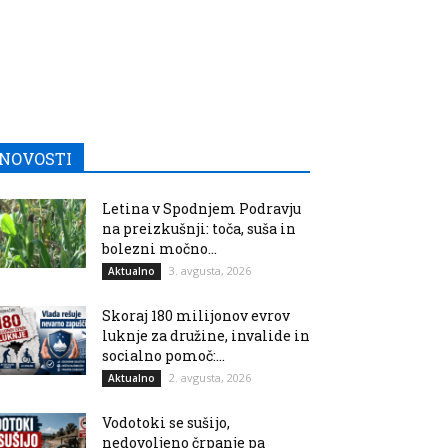
NOVOSTI
Letina v Spodnjem Podravju
na preizkušnji: toča, suša in
bolezni močno...
3. avgusta, 2026
Aktualno
Skoraj 180 milijonov evrov
luknje za družine, invalide in
socialno pomoč:...
2. avgusta, 2026
Aktualno
Vodotoki se sušijo,
nedovoljeno črpanje pa