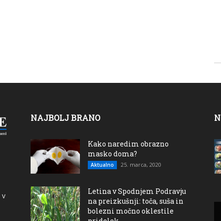
NAJBOLJ BRANO
N
Kako naredim obrazno
masko doma?
25. marca, 2020
Aktualno
Letina v Spodnjem Podravju
 v
na preizkušnji: toča, suša in
bolezni močno oklestile
pridelek