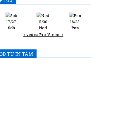
PTUJ
17/27
11/30
16/33
Sob
Ned
Pon
> več na Pro-Vreme <
OD TU IN TAM