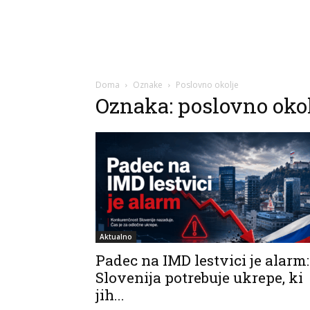
Doma
Oznake
Poslovno okolje
Oznaka: poslovno okol
Aktualno
Padec na IMD lestvici je alarm:
Slovenija potrebuje ukrepe, ki
jih...