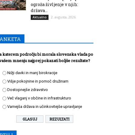
ogroža življenje v njih:
država...
2. avgusta, 2026
Aktualno
ANKETA
a katerem področju bi morala slovenska vlada po
vašem mnenju najprej pokazati boljše rezultate?
Nižji davki in manj birokracije
Višje pokojnine in pomoč družinam
Dostopnejše zdravstvo
Več vlaganj v občine in infrastrukturo
Varnejša država in učinkovitejše upravljanje
REZULTATI