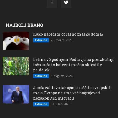
NAJBOLJ BRANO
Kako naredim obrazno masko doma?
25. marca, 2020
Aktualno
Letina v Spodnjem Podravju na preizkušnji:
toča, suša in bolezni močno oklestile
pridelek
3. avgusta, 2026
Aktualno
Janša zahteva takojšnjo zaščito evropskih
meja: Evropa ne sme več nagrajevati
nezakonitih migracij
31. julija, 2026
Aktualno