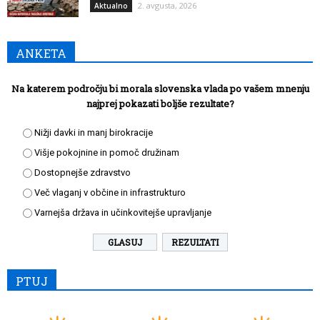
2. avgusta, 2026
Aktualno
ANKETA
Na katerem področju bi morala slovenska vlada po vašem mnenju
najprej pokazati boljše rezultate?
Nižji davki in manj birokracije
Višje pokojnine in pomoč družinam
Dostopnejše zdravstvo
Več vlaganj v občine in infrastrukturo
Varnejša država in učinkovitejše upravljanje
REZULTATI
PTUJ