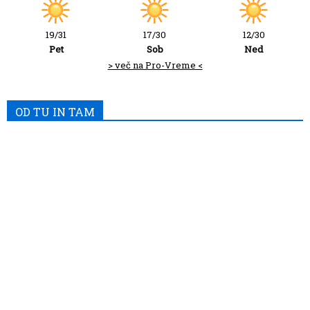
19/31
17/30
12/30
Pet
Sob
Ned
> več na Pro-Vreme <
OD TU IN TAM