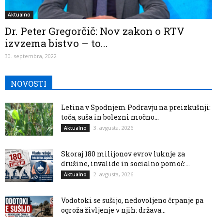
Aktualno
Dr. Peter Gregorčič: Nov zakon o RTV
izvzema bistvo – to...
30. septembra, 2022
NOVOSTI
Letina v Spodnjem Podravju na preizkušnji:
toča, suša in bolezni močno...
3. avgusta, 2026
Aktualno
Skoraj 180 milijonov evrov luknje za
družine, invalide in socialno pomoč:...
2. avgusta, 2026
Aktualno
Vodotoki se sušijo, nedovoljeno črpanje pa
ogroža življenje v njih: država...