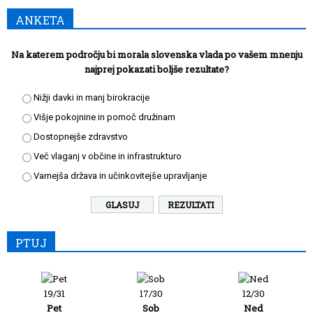
ANKETA
Na katerem področju bi morala slovenska vlada po vašem mnenju
najprej pokazati boljše rezultate?
Nižji davki in manj birokracije
Višje pokojnine in pomoč družinam
Dostopnejše zdravstvo
Več vlaganj v občine in infrastrukturo
Varnejša država in učinkovitejše upravljanje
REZULTATI
PTUJ
19/31
17/30
12/30
Pet
Sob
Ned