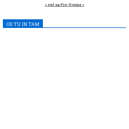
> več na Pro-Vreme <
OD TU IN TAM