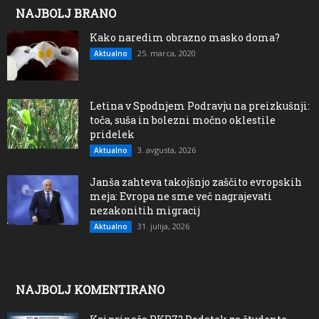
NAJBOLJ BRANO
Kako naredim obrazno masko doma?
25. marca, 2020
Aktualno
Letina v Spodnjem Podravju na preizkušnji:
toča, suša in bolezni močno oklestile
pridelek
3. avgusta, 2026
Aktualno
Janša zahteva takojšnjo zaščito evropskih
meja: Evropa ne sme več nagrajevati
nezakonitih migracij
31. julija, 2026
Aktualno
NAJBOLJ KOMENTIRANO