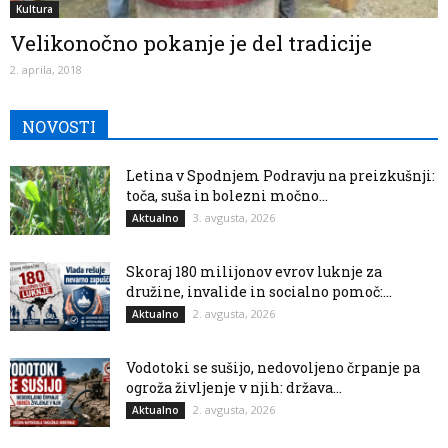
Kultura
Velikonočno pokanje je del tradicije
2. aprila, 2018
NOVOSTI
Letina v Spodnjem Podravju na preizkušnji:
toča, suša in bolezni močno...
3. avgusta, 2026
Aktualno
Skoraj 180 milijonov evrov luknje za
družine, invalide in socialno pomoč:...
2. avgusta, 2026
Aktualno
Vodotoki se sušijo, nedovoljeno črpanje pa
ogroža življenje v njih: država...
2. avgusta, 2026
Aktualno