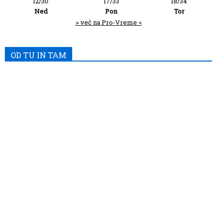
12/30
17/33
18/34
Ned
Pon
Tor
> več na Pro-Vreme <
OD TU IN TAM