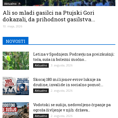
Aktualno
Ali so mladi gasilci na Ptujski Gori
dokazali, da prihodnost gasilstva...
10. maja, 2026
NOVOSTI
Letina v Spodnjem Podravju na preizkušnji:
toča, suša in bolezni močno...
3. avgusta, 2026
Aktualno
Skoraj 180 milijonov evrov luknje za
družine, invalide in socialno pomoč:...
2. avgusta, 2026
Aktualno
Vodotoki se sušijo, nedovoljeno črpanje pa
ogroža življenje v njih: država...
2. avgusta, 2026
Aktualno