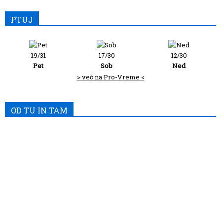
PTUJ
19/31
17/30
12/30
Pet
Sob
Ned
> več na Pro-Vreme <
OD TU IN TAM