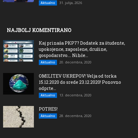
31. julija, 2026
Aktualno
NAJBOLJ KOMENTIRANO
Kaj prinaša PKP7? Dodatek za študente,
upokojence, zaposlene, družine,
gospodarstvo…. Nihče...
20. decembra, 2020
Aktualno
OMILITEV UKREPOV! Velja od torka
15.12.2020 do srede 23.12.2020! Ponovno
odprte...
13. decembra, 2020
Aktualno
POTRES!
28. decembra, 2020
Aktualno