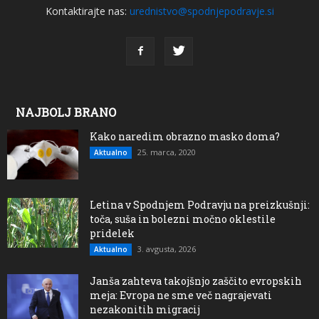
Kontaktirajte nas:
urednistvo@spodnjepodravje.si
NAJBOLJ BRANO
Kako naredim obrazno masko doma?
25. marca, 2020
Aktualno
Letina v Spodnjem Podravju na preizkušnji:
toča, suša in bolezni močno oklestile
pridelek
3. avgusta, 2026
Aktualno
Janša zahteva takojšnjo zaščito evropskih
meja: Evropa ne sme več nagrajevati
nezakonitih migracij