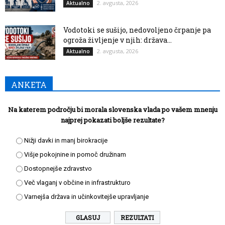
2. avgusta, 2026
Aktualno
Vodotoki se sušijo, nedovoljeno črpanje pa
ogroža življenje v njih: država...
2. avgusta, 2026
Aktualno
ANKETA
Na katerem področju bi morala slovenska vlada po vašem mnenju
najprej pokazati boljše rezultate?
Nižji davki in manj birokracije
Višje pokojnine in pomoč družinam
Dostopnejše zdravstvo
Več vlaganj v občine in infrastrukturo
Varnejša država in učinkovitejše upravljanje
REZULTATI