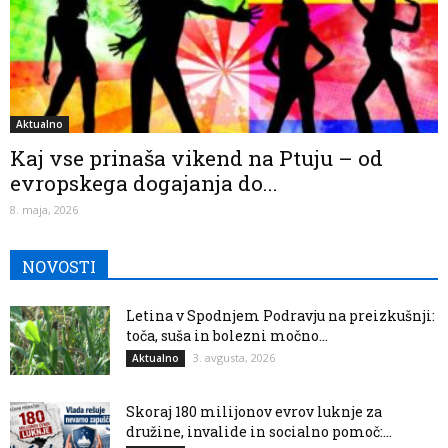
Aktualno
Kaj vse prinaša vikend na Ptuju – od
evropskega dogajanja do...
8. maja, 2026
NOVOSTI
Letina v Spodnjem Podravju na preizkušnji:
toča, suša in bolezni močno...
3. avgusta, 2026
Aktualno
Skoraj 180 milijonov evrov luknje za
družine, invalide in socialno pomoč:...