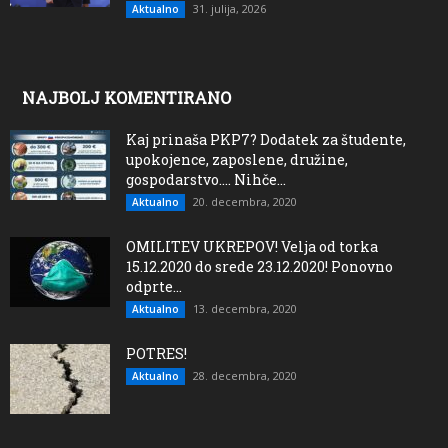
31. julija, 2026
Aktualno
NAJBOLJ KOMENTIRANO
Kaj prinaša PKP7? Dodatek za študente,
upokojence, zaposlene, družine,
gospodarstvo…. Nihče...
20. decembra, 2020
Aktualno
OMILITEV UKREPOV! Velja od torka
15.12.2020 do srede 23.12.2020! Ponovno
odprte...
13. decembra, 2020
Aktualno
POTRES!
28. decembra, 2020
Aktualno