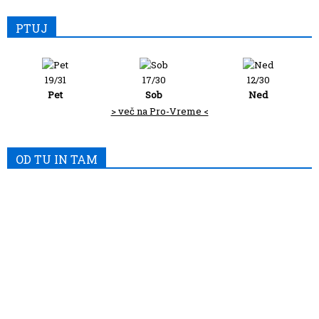
PTUJ
19/31
17/30
12/30
Pet
Sob
Ned
> več na Pro-Vreme <
OD TU IN TAM