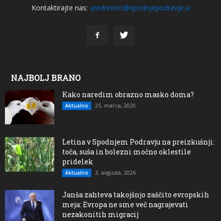
Kontaktirajte nas:
urednistvo@spodnjepodravje.si
NAJBOLJ BRANO
Kako naredim obrazno masko doma?
25. marca, 2020
Aktualno
Letina v Spodnjem Podravju na preizkušnji:
toča, suša in bolezni močno oklestile
pridelek
3. avgusta, 2026
Aktualno
Janša zahteva takojšnjo zaščito evropskih
meja: Evropa ne sme več nagrajevati
nezakonitih migracij