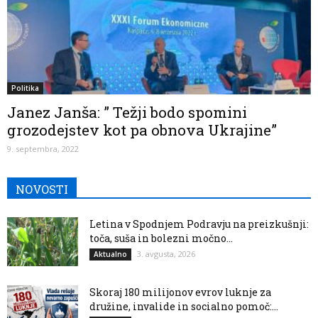
Politika
Janez Janša: ” Težji bodo spomini
grozodejstev kot pa obnova Ukrajine”
9. septembra, 2022
NOVOSTI
Letina v Spodnjem Podravju na preizkušnji:
toča, suša in bolezni močno...
3. avgusta, 2026
Aktualno
Skoraj 180 milijonov evrov luknje za
družine, invalide in socialno pomoč:...