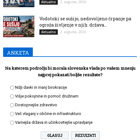
2. avgusta, 2026
Aktualno
Vodotoki se sušijo, nedovoljeno črpanje pa
ogroža življenje v njih: država...
2. avgusta, 2026
Aktualno
ANKETA
Na katerem področju bi morala slovenska vlada po vašem mnenju
najprej pokazati boljše rezultate?
Nižji davki in manj birokracije
Višje pokojnine in pomoč družinam
Dostopnejše zdravstvo
Več vlaganj v občine in infrastrukturo
Varnejša država in učinkovitejše upravljanje
REZULTATI