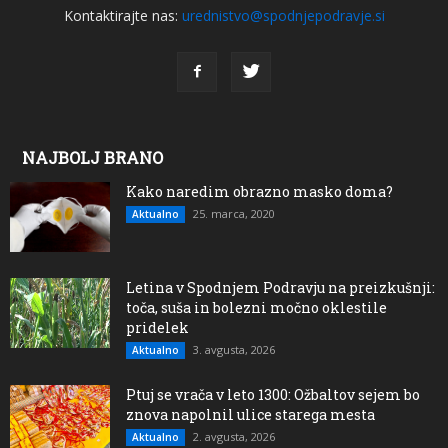
Kontaktirajte nas:
urednistvo@spodnjepodravje.si
NAJBOLJ BRANO
Kako naredim obrazno masko doma?
25. marca, 2020
Aktualno
Letina v Spodnjem Podravju na preizkušnji:
toča, suša in bolezni močno oklestile
pridelek
3. avgusta, 2026
Aktualno
Ptuj se vrača v leto 1300: Ožbaltov sejem bo
znova napolnil ulice starega mesta
2. avgusta, 2026
Aktualno