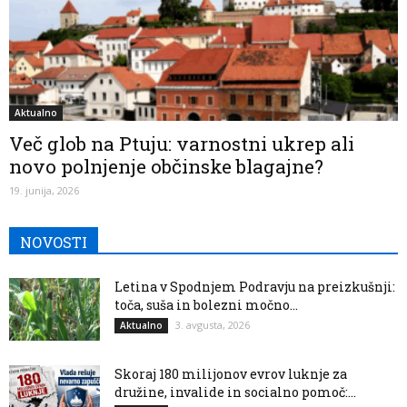
Aktualno
Več glob na Ptuju: varnostni ukrep ali
novo polnjenje občinske blagajne?
19. junija, 2026
NOVOSTI
Letina v Spodnjem Podravju na preizkušnji:
toča, suša in bolezni močno...
3. avgusta, 2026
Aktualno
Skoraj 180 milijonov evrov luknje za
družine, invalide in socialno pomoč:...