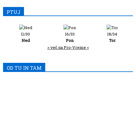
PTUJ
11/30
16/33
18/34
Ned
Pon
Tor
> več na Pro-Vreme <
OD TU IN TAM