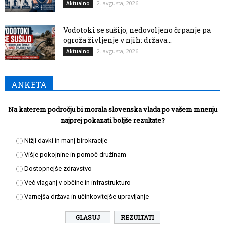
2. avgusta, 2026
Aktualno
Vodotoki se sušijo, nedovoljeno črpanje pa
ogroža življenje v njih: država...
2. avgusta, 2026
Aktualno
ANKETA
Na katerem področju bi morala slovenska vlada po vašem mnenju
najprej pokazati boljše rezultate?
Nižji davki in manj birokracije
Višje pokojnine in pomoč družinam
Dostopnejše zdravstvo
Več vlaganj v občine in infrastrukturo
Varnejša država in učinkovitejše upravljanje
REZULTATI