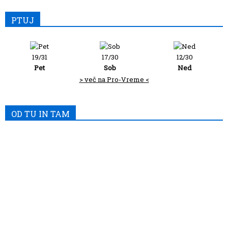
PTUJ
19/31
17/30
12/30
Pet
Sob
Ned
> več na Pro-Vreme <
OD TU IN TAM