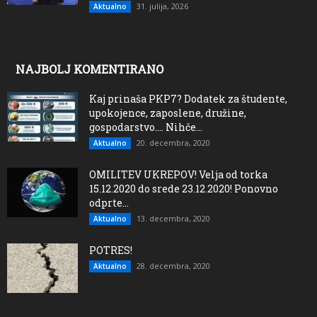
31. julija, 2026
Aktualno
NAJBOLJ KOMENTIRANO
Kaj prinaša PKP7? Dodatek za študente,
upokojence, zaposlene, družine,
gospodarstvo…. Nihče...
20. decembra, 2020
Aktualno
OMILITEV UKREPOV! Velja od torka
15.12.2020 do srede 23.12.2020! Ponovno
odprte...
13. decembra, 2020
Aktualno
POTRES!
28. decembra, 2020
Aktualno