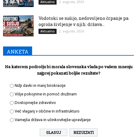
2. avgusta, 2026
Aktualno
Vodotoki se sušijo, nedovoljeno črpanje pa
ogroža življenje v njih: država...
2. avgusta, 2026
Aktualno
ANKETA
Na katerem področju bi morala slovenska vlada po vašem mnenju
najprej pokazati boljše rezultate?
Nižji davki in manj birokracije
Višje pokojnine in pomoč družinam
Dostopnejše zdravstvo
Več vlaganj v občine in infrastrukturo
Varnejša država in učinkovitejše upravljanje
REZULTATI