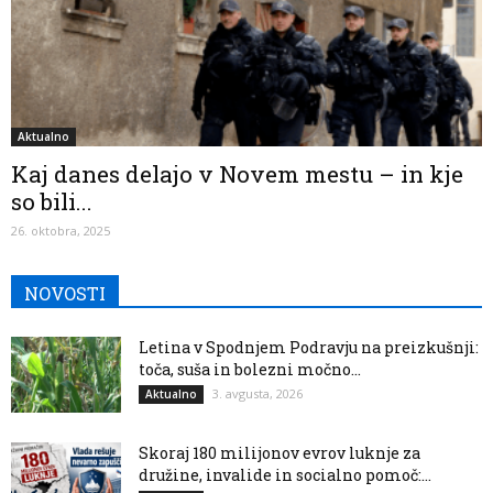
Aktualno
Kaj danes delajo v Novem mestu – in kje
so bili...
26. oktobra, 2025
NOVOSTI
Letina v Spodnjem Podravju na preizkušnji:
toča, suša in bolezni močno...
3. avgusta, 2026
Aktualno
Skoraj 180 milijonov evrov luknje za
družine, invalide in socialno pomoč:...