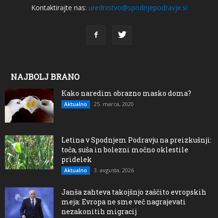
Kontaktirajte nas:
urednistvo@spodnjepodravje.si
NAJBOLJ BRANO
Kako naredim obrazno masko doma?
25. marca, 2020
Aktualno
Letina v Spodnjem Podravju na preizkušnji:
toča, suša in bolezni močno oklestile
pridelek
3. avgusta, 2026
Aktualno
Janša zahteva takojšnjo zaščito evropskih
meja: Evropa ne sme več nagrajevati
nezakonitih migracij