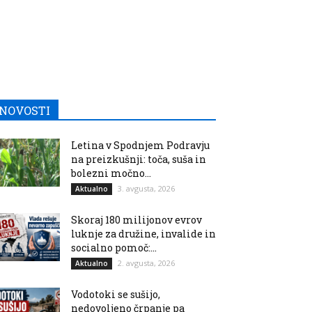
NOVOSTI
Letina v Spodnjem Podravju
na preizkušnji: toča, suša in
bolezni močno...
3. avgusta, 2026
Aktualno
Skoraj 180 milijonov evrov
luknje za družine, invalide in
socialno pomoč:...
2. avgusta, 2026
Aktualno
Vodotoki se sušijo,
nedovoljeno črpanje pa