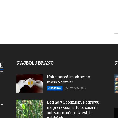
NAJBOLJ BRANO
N
Kako naredim obrazno
masko doma?
25. marca, 2020
Aktualno
Letina v Spodnjem Podravju
 v
na preizkušnji: toča, suša in
bolezni močno oklestile
pridelek