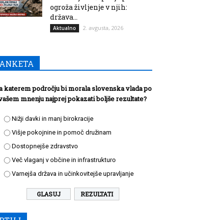
ogroža življenje v njih:
država...
2. avgusta, 2026
Aktualno
ANKETA
a katerem področju bi morala slovenska vlada po
vašem mnenju najprej pokazati boljše rezultate?
Nižji davki in manj birokracije
Višje pokojnine in pomoč družinam
Dostopnejše zdravstvo
Več vlaganj v občine in infrastrukturo
Varnejša država in učinkovitejše upravljanje
REZULTATI