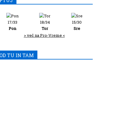
PTUJ
17/33
18/34
15/30
Pon
Tor
Sre
> več na Pro-Vreme <
OD TU IN TAM