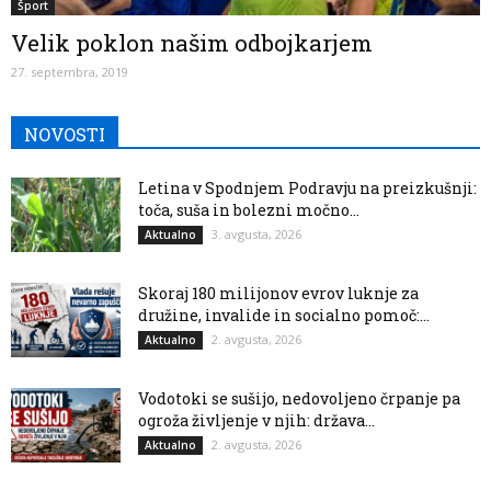
Šport
Velik poklon našim odbojkarjem
27. septembra, 2019
NOVOSTI
Letina v Spodnjem Podravju na preizkušnji:
toča, suša in bolezni močno...
3. avgusta, 2026
Aktualno
Skoraj 180 milijonov evrov luknje za
družine, invalide in socialno pomoč:...
2. avgusta, 2026
Aktualno
Vodotoki se sušijo, nedovoljeno črpanje pa
ogroža življenje v njih: država...
2. avgusta, 2026
Aktualno