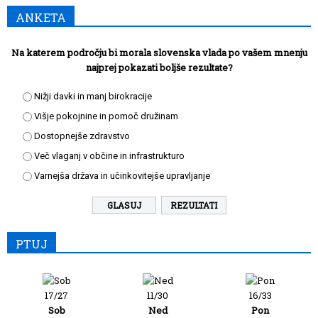
ANKETA
Na katerem področju bi morala slovenska vlada po vašem mnenju
najprej pokazati boljše rezultate?
Nižji davki in manj birokracije
Višje pokojnine in pomoč družinam
Dostopnejše zdravstvo
Več vlaganj v občine in infrastrukturo
Varnejša država in učinkovitejše upravljanje
REZULTATI
PTUJ
17/27
11/30
16/33
Sob
Ned
Pon