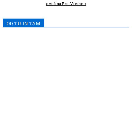
> več na Pro-Vreme <
OD TU IN TAM