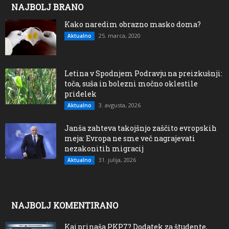
NAJBOLJ BRANO
Kako naredim obrazno masko doma?
25. marca, 2020
Aktualno
Letina v Spodnjem Podravju na preizkušnji:
toča, suša in bolezni močno oklestile
pridelek
3. avgusta, 2026
Aktualno
Janša zahteva takojšnjo zaščito evropskih
meja: Evropa ne sme več nagrajevati
nezakonitih migracij
31. julija, 2026
Aktualno
NAJBOLJ KOMENTIRANO
Kaj prinaša PKP7? Dodatek za študente,