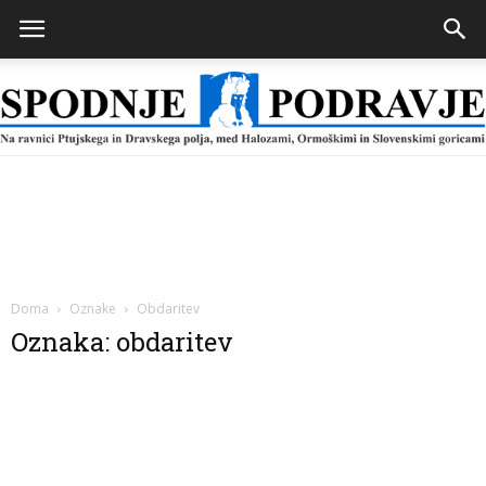
Spodnje
Podravje
Doma
Oznake
Obdaritev
Oznaka: obdaritev