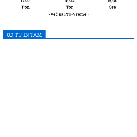
17/33
18/34
15/30
Pon
Tor
Sre
> več na Pro-Vreme <
OD TU IN TAM