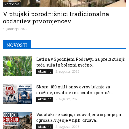
Zdravstvo
V ptujski porodnišnici tradicionalna
obdaritev prvorojencev
3. januarja, 2020
NOVOSTI
Letina v Spodnjem Podravju na preizkušnji:
toča, suša in bolezni močno...
3. avgusta, 2026
Aktualno
Skoraj 180 milijonov evrov luknje za
družine, invalide in socialno pomoč:...
2. avgusta, 2026
Aktualno
Vodotoki se sušijo, nedovoljeno črpanje pa
ogroža življenje v njih: država...
2. avgusta, 2026
Aktualno