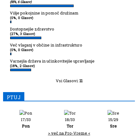
(55%, 6 Glasov)
Višje pokojnine in pomoč družinam
(0%, 0 Glasov)
Dostopnejše zdravstvo
(27%, 3 Glasov)
Več vlaganj v občine in infrastrukturo
(0%, 0 Glasov)
Varnejša država in učinkovitejše upravljanje
(18%, 2 Glasov)
Vsi Glasovi:
11
PTUJ
17/33
18/33
15/29
Pon
Tor
Sre
> več na Pro-Vreme <