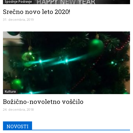
Spodnje Podravje
Srečno novo leto 2020!
31. decembra, 2019
Kultura
Božično-novoletno voščilo
24. decembra, 2018
NOVOSTI