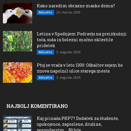
Kako naredim obrazno masko doma?
25. marca, 2020
Aktualno
Letina v Spodnjem Podravju na preizkušnji:
toča, suša in bolezni močno oklestile
pridelek
3. avgusta, 2026
Aktualno
Ptuj se vrača v leto 1300: Ožbaltov sejem bo
znova napolnil ulice starega mesta
2. avgusta, 2026
Aktualno
NAJBOLJ KOMENTIRANO
Kaj prinaša PKP7? Dodatek za študente,
upokojence, zaposlene, družine,
gospodarstvo…. Nihče...