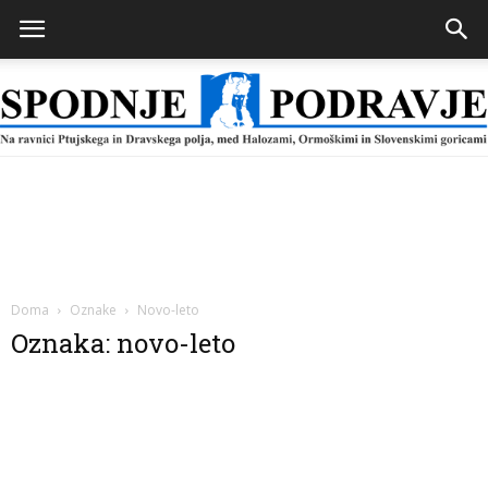
Spodnje
Podravje
Doma
Oznake
Novo-leto
Oznaka: novo-leto