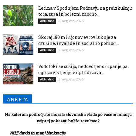
Letina v Spodnjem Podravju na preizkušnji:
toča, suša in bolezni močno...
3. avgusta, 2026
Aktualno
Skoraj 180 milijonov evrov luknje za
družine, invalide in socialno pomoč:...
2. avgusta, 2026
Aktualno
Vodotoki se sušijo, nedovoljeno črpanje pa
ogroža življenje v njih: država...
2. avgusta, 2026
Aktualno
ANKETA
Na katerem področju bi morala slovenska vlada po vašem mnenju
najprej pokazati boljše rezultate?
Nižji davki in manj birokracije