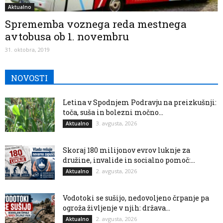
Aktualno
Sprememba voznega reda mestnega
avtobusa ob 1. novembru
31. oktobra, 2019
NOVOSTI
Letina v Spodnjem Podravju na preizkušnji:
toča, suša in bolezni močno...
3. avgusta, 2026
Aktualno
Skoraj 180 milijonov evrov luknje za
družine, invalide in socialno pomoč:...
2. avgusta, 2026
Aktualno
Vodotoki se sušijo, nedovoljeno črpanje pa
ogroža življenje v njih: država...
2. avgusta, 2026
Aktualno