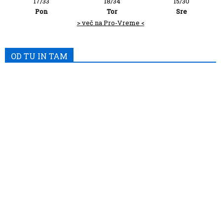
17/33
18/34
15/30
Pon
Tor
Sre
> več na Pro-Vreme <
OD TU IN TAM