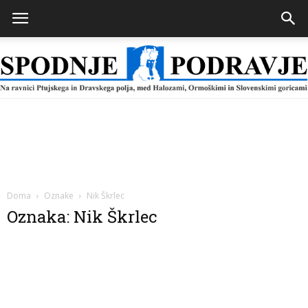
Spodnje
Podravje
Doma
Oznake
Nik Škrlec
Oznaka: Nik Škrlec