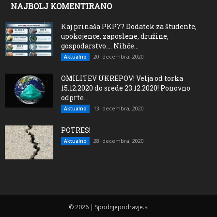
NAJBOLJ KOMENTIRANO
Kaj prinaša PKP7? Dodatek za študente,
upokojence, zaposlene, družine,
gospodarstvo…. Nihče...
20. decembra, 2020
Aktualno
OMILITEV UKREPOV! Velja od torka
15.12.2020 do srede 23.12.2020! Ponovno
odprte...
13. decembra, 2020
Aktualno
POTRES!
28. decembra, 2020
Aktualno
© 2026 | Spodnjepodravje.si