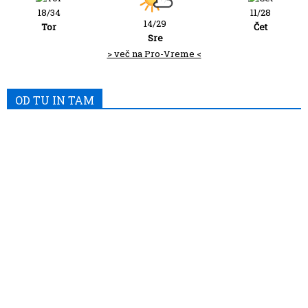
18/34
11/28
14/29
Tor
Čet
Sre
> več na Pro-Vreme <
OD TU IN TAM