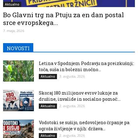
Aktualno
Bo Glavni trg na Ptuju za en dan postal
srce evropskega...
7. maja, 2026
NOVOSTI
Letina v Spodnjem Podravju na preizkušnji:
toča, suša in bolezni močno...
3. avgusta, 2026
Aktualno
Skoraj 180 milijonov evrov luknje za
družine, invalide in socialno pomoč:...
2. avgusta, 2026
Aktualno
Vodotoki se sušijo, nedovoljeno črpanje pa
ogroža življenje v njih: država...
2. avgusta, 2026
Aktualno