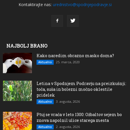
Kontaktirajte nas:
urednistvo@spodnjepodravje.si
NAJBOLJ BRANO
Kako naredim obrazno masko doma?
25. marca, 2020
Aktualno
Letina v Spodnjem Podravju na preizkušnji:
toča, suša in bolezni močno oklestile
pridelek
3. avgusta, 2026
Aktualno
Ptuj se vrača v leto 1300: Ožbaltov sejem bo
znova napolnil ulice starega mesta
2. avgusta, 2026
Aktualno