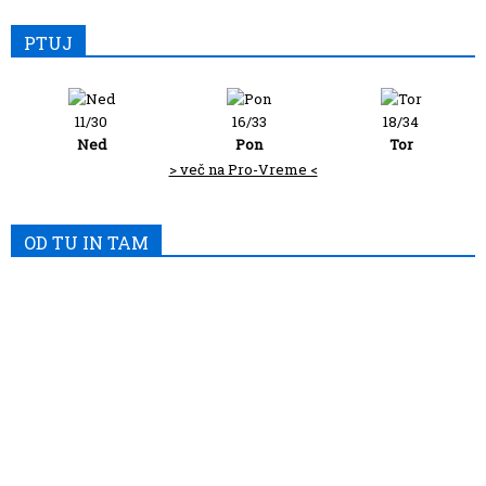
PTUJ
11/30
16/33
18/34
Ned
Pon
Tor
> več na Pro-Vreme <
OD TU IN TAM