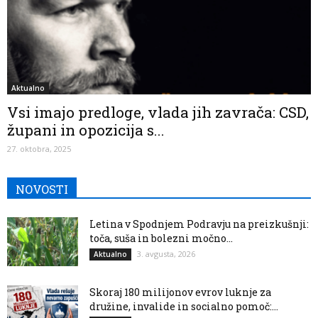
Aktualno
Vsi imajo predloge, vlada jih zavrača: CSD,
župani in opozicija s...
27. oktobra, 2025
NOVOSTI
Letina v Spodnjem Podravju na preizkušnji:
toča, suša in bolezni močno...
3. avgusta, 2026
Aktualno
Skoraj 180 milijonov evrov luknje za
družine, invalide in socialno pomoč:...