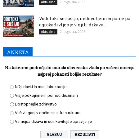
2. avgusta, 2026
Aktualno
Vodotoki se sušijo, nedovoljeno črpanje pa
ogroža življenje v njih: država...
2. avgusta, 2026
Aktualno
ANKETA
Na katerem področju bi morala slovenska vlada po vašem mnenju
najprej pokazati boljše rezultate?
Nižji davki in manj birokracije
Višje pokojnine in pomoč družinam
Dostopnejše zdravstvo
Več vlaganj v občine in infrastrukturo
Varnejša država in učinkovitejše upravljanje
REZULTATI