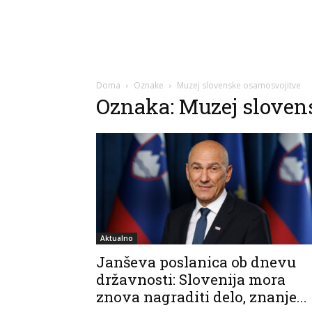
Doma
Oznake
Muzej slovenske osamosvojitve
Oznaka: Muzej sloven
Aktualno
Janševa poslanica ob dnevu
državnosti: Slovenija mora
znova nagraditi delo, znanje...