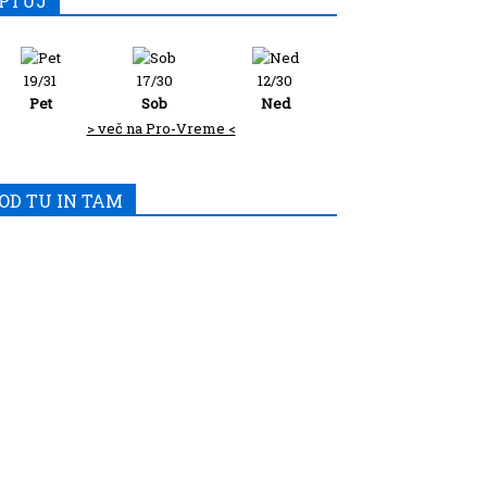
PTUJ
19/31
17/30
12/30
Pet
Sob
Ned
> več na Pro-Vreme <
OD TU IN TAM