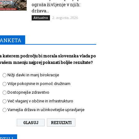
ogroža življenje v njih:
država...
2. avgusta, 2026
Aktualno
ANKETA
a katerem področju bi morala slovenska vlada po
vašem mnenju najprej pokazati boljše rezultate?
Nižji davki in manj birokracije
Višje pokojnine in pomoč družinam
Dostopnejše zdravstvo
Več vlaganj v občine in infrastrukturo
Varnejša država in učinkovitejše upravljanje
REZULTATI