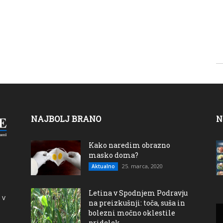
NAJBOLJ BRANO
N
Kako naredim obrazno
masko doma?
25. marca, 2020
Aktualno
Letina v Spodnjem Podravju
 v
na preizkušnji: toča, suša in
bolezni močno oklestile
pridelek