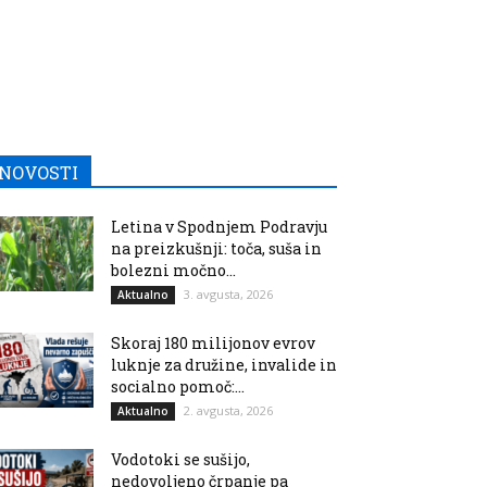
NOVOSTI
Letina v Spodnjem Podravju
na preizkušnji: toča, suša in
bolezni močno...
3. avgusta, 2026
Aktualno
Skoraj 180 milijonov evrov
luknje za družine, invalide in
socialno pomoč:...
2. avgusta, 2026
Aktualno
Vodotoki se sušijo,
nedovoljeno črpanje pa