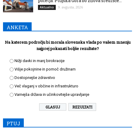
poletja: Ptujska Gora bo znova središče...
9. avgusta, 2026
Aktualno
ANKETA
Na katerem področju bi morala slovenska vlada po vašem mnenju
najprej pokazati boljše rezultate?
Nižji davki in manj birokracije
Višje pokojnine in pomoč družinam
Dostopnejše zdravstvo
Več vlaganj v občine in infrastrukturo
Varnejša država in učinkovitejše upravljanje
REZULTATI
PTUJ