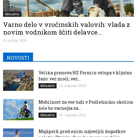
Aktualno
Varno delo v vročinskih valovih: vlada z
novim vodnikom ščiti delavce...
26. junija, 2026
NOVOSTI
Velika prenova HE Formin vstopa v ključno
fazo: več moči, več...
10. avgusta, 2026
Aktualno
Mobilnost za vse tudi v Podlehniku: okolica
šole bo varnejša za...
10. avgusta, 2026
Aktualno
Majšperk pred enim največjih dogodkov