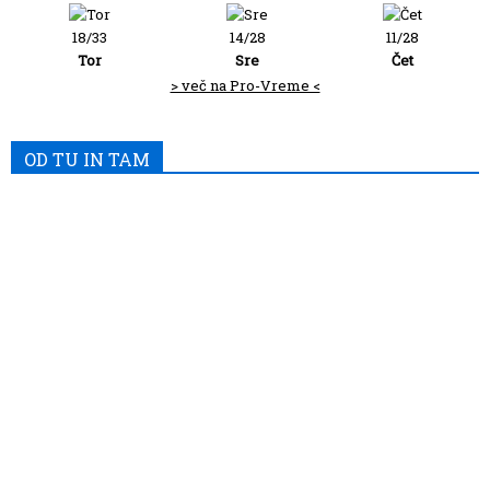
18/33
14/28
11/28
Tor
Sre
Čet
> več na Pro-Vreme <
OD TU IN TAM