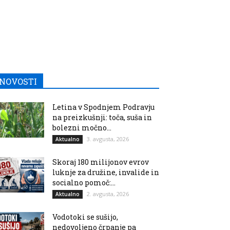
NOVOSTI
Letina v Spodnjem Podravju
na preizkušnji: toča, suša in
bolezni močno...
3. avgusta, 2026
Aktualno
Skoraj 180 milijonov evrov
luknje za družine, invalide in
socialno pomoč:...
2. avgusta, 2026
Aktualno
Vodotoki se sušijo,
nedovoljeno črpanje pa