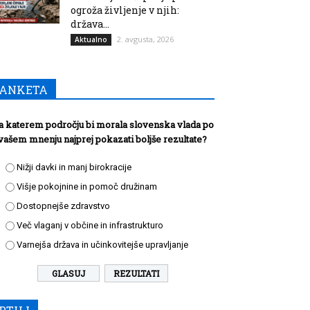
ogroža življenje v njih:
država...
2. avgusta, 2026
Aktualno
ANKETA
a katerem področju bi morala slovenska vlada po
vašem mnenju najprej pokazati boljše rezultate?
Nižji davki in manj birokracije
Višje pokojnine in pomoč družinam
Dostopnejše zdravstvo
Več vlaganj v občine in infrastrukturo
Varnejša država in učinkovitejše upravljanje
REZULTATI