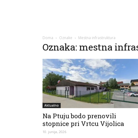
Doma
Oznake
Mestna infrastruktura
Oznaka: mestna infra
Aktualno
Na Ptuju bodo prenovili
stopnice pri Vrtcu Vijolica
10. junija, 2026