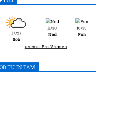
PTUJ
11/30
16/33
17/27
Ned
Pon
Sob
> več na Pro-Vreme <
OD TU IN TAM