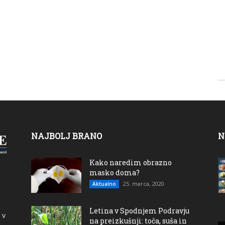
NAJBOLJ BRANO
N
Kako naredim obrazno
masko doma?
25. marca, 2020
Aktualno
Letina v Spodnjem Podravju
 v
na preizkušnji: toča, suša in