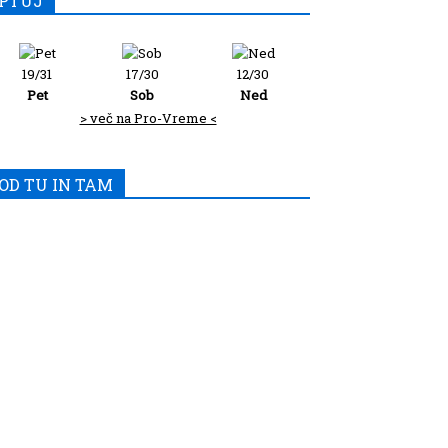
PTUJ
19/31
17/30
12/30
Pet
Sob
Ned
> več na Pro-Vreme <
OD TU IN TAM