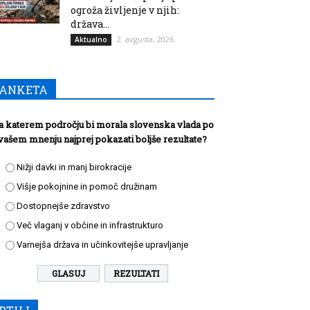
ogroža življenje v njih:
država...
2. avgusta, 2026
Aktualno
ANKETA
a katerem področju bi morala slovenska vlada po
vašem mnenju najprej pokazati boljše rezultate?
Nižji davki in manj birokracije
Višje pokojnine in pomoč družinam
Dostopnejše zdravstvo
Več vlaganj v občine in infrastrukturo
Varnejša država in učinkovitejše upravljanje
REZULTATI