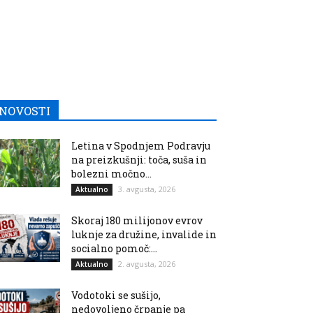
NOVOSTI
Letina v Spodnjem Podravju
na preizkušnji: toča, suša in
bolezni močno...
3. avgusta, 2026
Aktualno
Skoraj 180 milijonov evrov
luknje za družine, invalide in
socialno pomoč:...
2. avgusta, 2026
Aktualno
Vodotoki se sušijo,
nedovoljeno črpanje pa