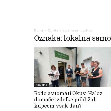
Doma
Oznake
Lokalna samooskrba
Oznaka: lokalna sam
Aktualno
Bodo avtomati Okusi Haloz
domače izdelke približali
kupcem vsak dan?