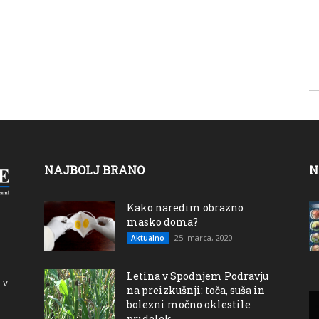
NAJBOLJ BRANO
N
Kako naredim obrazno
masko doma?
25. marca, 2020
Aktualno
Letina v Spodnjem Podravju
 v
na preizkušnji: toča, suša in
bolezni močno oklestile
pridelek