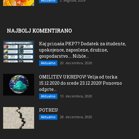
2. avgusta, 2026
Aktualno
NAJBOLJ KOMENTIRANO
Kaj prinaša PKP7? Dodatek za študente,
upokojence, zaposlene, družine,
gospodarstvo…. Nihče...
20. decembra, 2020
Aktualno
OMILITEV UKREPOV! Velja od torka
15.12.2020 do srede 23.12.2020! Ponovno
odprte...
13. decembra, 2020
Aktualno
POTRES!
28. decembra, 2020
Aktualno