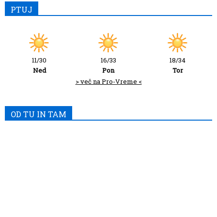
PTUJ
11/30
16/33
18/34
Ned
Pon
Tor
> več na Pro-Vreme <
OD TU IN TAM