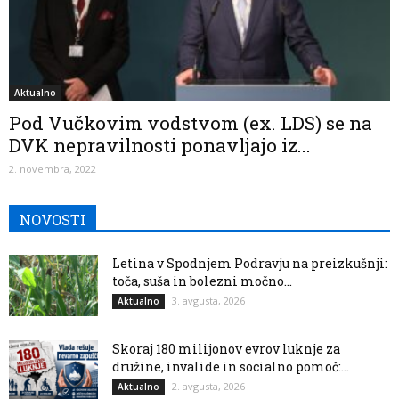
Aktualno
Pod Vučkovim vodstvom (ex. LDS) se na
DVK nepravilnosti ponavljajo iz...
2. novembra, 2022
NOVOSTI
Letina v Spodnjem Podravju na preizkušnji:
toča, suša in bolezni močno...
3. avgusta, 2026
Aktualno
Skoraj 180 milijonov evrov luknje za
družine, invalide in socialno pomoč:...
2. avgusta, 2026
Aktualno