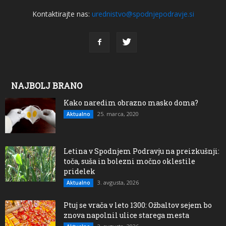
Kontaktirajte nas:
urednistvo@spodnjepodravje.si
NAJBOLJ BRANO
Kako naredim obrazno masko doma?
25. marca, 2020
Aktualno
Letina v Spodnjem Podravju na preizkušnji:
toča, suša in bolezni močno oklestile
pridelek
3. avgusta, 2026
Aktualno
Ptuj se vrača v leto 1300: Ožbaltov sejem bo
znova napolnil ulice starega mesta