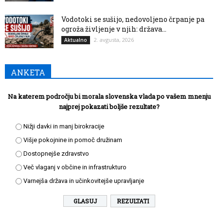
Vodotoki se sušijo, nedovoljeno črpanje pa
ogroža življenje v njih: država...
2. avgusta, 2026
Aktualno
ANKETA
Na katerem področju bi morala slovenska vlada po vašem mnenju
najprej pokazati boljše rezultate?
Nižji davki in manj birokracije
Višje pokojnine in pomoč družinam
Dostopnejše zdravstvo
Več vlaganj v občine in infrastrukturo
Varnejša država in učinkovitejše upravljanje
REZULTATI