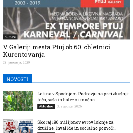
Kultura
V Galeriji mesta Ptuj ob 60. obletnici
Kurentovanja
29. januarja, 2020
NOVOSTI
Letina v Spodnjem Podravju na preizkušnji:
toča, suša in bolezni močno...
3. avgusta, 2026
Aktualno
Skoraj 180 milijonov evrov luknje za
družine, invalide in socialno pomoč:...