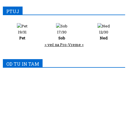
PTUJ
19/31
17/30
12/30
Pet
Sob
Ned
> več na Pro-Vreme <
OD TU IN TAM