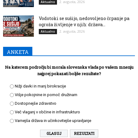
2. avgusta, 2026
Aktualno
Vodotoki se sušijo, nedovoljeno črpanje pa
ogroža življenje v njih: država...
2. avgusta, 2026
Aktualno
ANKETA
Na katerem področju bi morala slovenska vlada po vašem mnenju
najprej pokazati boljše rezultate?
Nižji davki in manj birokracije
Višje pokojnine in pomoč družinam
Dostopnejše zdravstvo
Več vlaganj v občine in infrastrukturo
Varnejša država in učinkovitejše upravljanje
REZULTATI