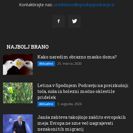
Kontaktirajte nas:
urednistvo@spodnjepodravje.si
NAJBOLJ BRANO
Kako naredim obrazno masko doma?
25. marca, 2020
Aktualno
Letina v Spodnjem Podravju na preizkušnji:
toča, suša in bolezni močno oklestile
pridelek
3. avgusta, 2026
Aktualno
Janša zahteva takojšnjo zaščito evropskih
meja: Evropa ne sme več nagrajevati
nezakonitih migracij