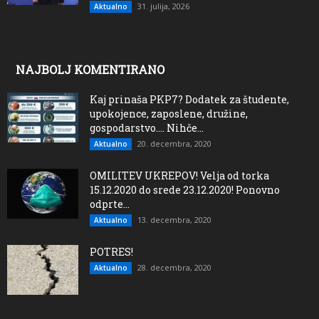
31. julija, 2026
Aktualno
NAJBOLJ KOMENTIRANO
Kaj prinaša PKP7? Dodatek za študente,
upokojence, zaposlene, družine,
gospodarstvo…. Nihče...
20. decembra, 2020
Aktualno
OMILITEV UKREPOV! Velja od torka
15.12.2020 do srede 23.12.2020! Ponovno
odprte...
13. decembra, 2020
Aktualno
POTRES!
28. decembra, 2020
Aktualno