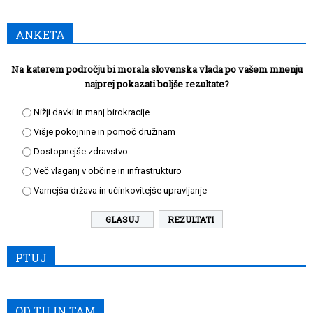
ANKETA
Na katerem področju bi morala slovenska vlada po vašem mnenju
najprej pokazati boljše rezultate?
Nižji davki in manj birokracije
Višje pokojnine in pomoč družinam
Dostopnejše zdravstvo
Več vlaganj v občine in infrastrukturo
Varnejša država in učinkovitejše upravljanje
REZULTATI
PTUJ
OD TU IN TAM