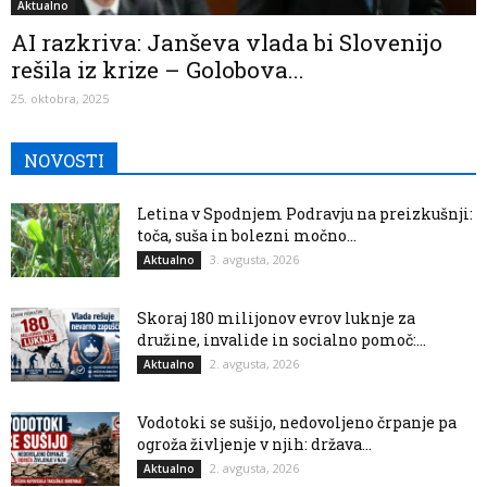
Aktualno
AI razkriva: Janševa vlada bi Slovenijo
rešila iz krize – Golobova...
25. oktobra, 2025
NOVOSTI
Letina v Spodnjem Podravju na preizkušnji:
toča, suša in bolezni močno...
3. avgusta, 2026
Aktualno
Skoraj 180 milijonov evrov luknje za
družine, invalide in socialno pomoč:...
2. avgusta, 2026
Aktualno
Vodotoki se sušijo, nedovoljeno črpanje pa
ogroža življenje v njih: država...
2. avgusta, 2026
Aktualno