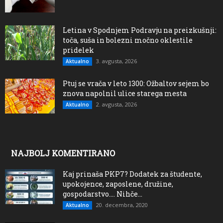
Letina v Spodnjem Podravju na preizkušnji:
toča, suša in bolezni močno oklestile
pridelek
3. avgusta, 2026
Aktualno
Ptuj se vrača v leto 1300: Ožbaltov sejem bo
znova napolnil ulice starega mesta
2. avgusta, 2026
Aktualno
NAJBOLJ KOMENTIRANO
Kaj prinaša PKP7? Dodatek za študente,
upokojence, zaposlene, družine,
gospodarstvo…. Nihče...
20. decembra, 2020
Aktualno