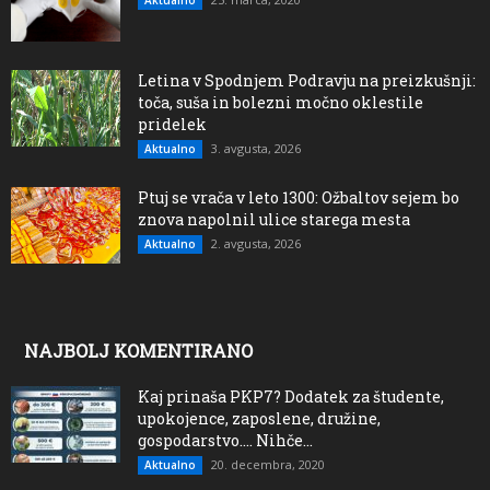
Aktualno
Letina v Spodnjem Podravju na preizkušnji:
toča, suša in bolezni močno oklestile
pridelek
3. avgusta, 2026
Aktualno
Ptuj se vrača v leto 1300: Ožbaltov sejem bo
znova napolnil ulice starega mesta
2. avgusta, 2026
Aktualno
NAJBOLJ KOMENTIRANO
Kaj prinaša PKP7? Dodatek za študente,
upokojence, zaposlene, družine,
gospodarstvo…. Nihče...
20. decembra, 2020
Aktualno