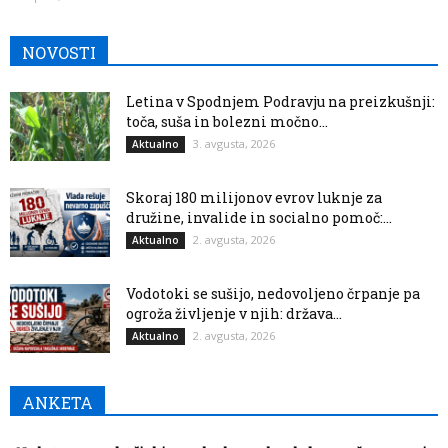
NOVOSTI
Letina v Spodnjem Podravju na preizkušnji:
toča, suša in bolezni močno...
3. avgusta, 2026
Aktualno
Skoraj 180 milijonov evrov luknje za
družine, invalide in socialno pomoč:...
2. avgusta, 2026
Aktualno
Vodotoki se sušijo, nedovoljeno črpanje pa
ogroža življenje v njih: država...
2. avgusta, 2026
Aktualno
ANKETA