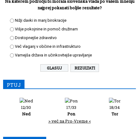
Na katerem področju bi morala slovenska vlada po vašem mnenju
najprej pokazati boljše rezultate?
Nižji davki in manj birokracije
Višje pokojnine in pomoč družinam
Dostopnejše zdravstvo
Več vlaganj v občine in infrastrukturo
Varnejša država in učinkovitejše upravljanje
REZULTATI
PTUJ
12/30
17/33
18/34
Ned
Pon
Tor
> več na Pro-Vreme <