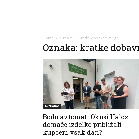
Doma
Oznake
Kratke dobavne verige
Oznaka: kratke dobav
Aktualno
Bodo avtomati Okusi Haloz
domače izdelke približali
kupcem vsak dan?