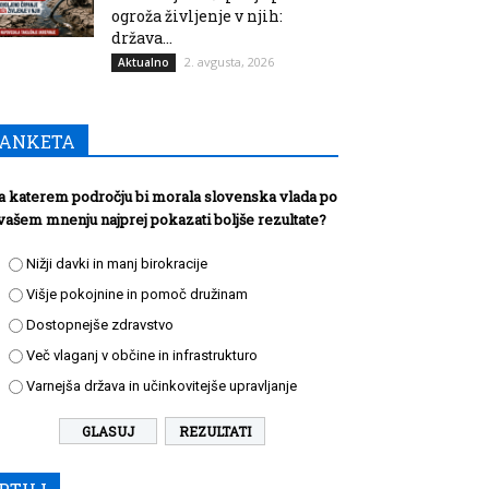
ogroža življenje v njih:
država...
2. avgusta, 2026
Aktualno
ANKETA
a katerem področju bi morala slovenska vlada po
vašem mnenju najprej pokazati boljše rezultate?
Nižji davki in manj birokracije
Višje pokojnine in pomoč družinam
Dostopnejše zdravstvo
Več vlaganj v občine in infrastrukturo
Varnejša država in učinkovitejše upravljanje
REZULTATI