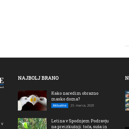
NAJBOLJ BRANO
N
Kako naredim obrazno
masko doma?
25. marca, 2020
Aktualno
Letina v Spodnjem Podravju
 v
na preizkušnji: toča, suša in