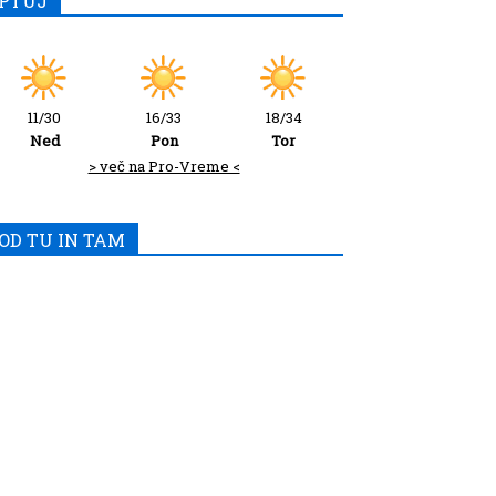
PTUJ
11/30
16/33
18/34
Ned
Pon
Tor
> več na Pro-Vreme <
OD TU IN TAM