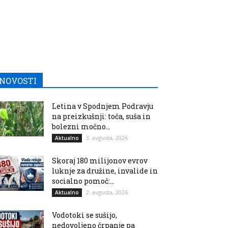
NOVOSTI
Letina v Spodnjem Podravju
na preizkušnji: toča, suša in
bolezni močno...
3. avgusta, 2026
Aktualno
Skoraj 180 milijonov evrov
luknje za družine, invalide in
socialno pomoč:...
2. avgusta, 2026
Aktualno
Vodotoki se sušijo,
nedovoljeno črpanje pa