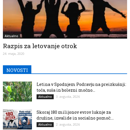
Aktualno
Razpis za letovanje otrok
24. maja, 2020
NOVOSTI
Letina v Spodnjem Podravju na preizkušnji:
toča, suša in bolezni močno...
3. avgusta, 2026
Aktualno
Skoraj 180 milijonov evrov luknje za
družine, invalide in socialno pomoč:...
2. avgusta, 2026
Aktualno