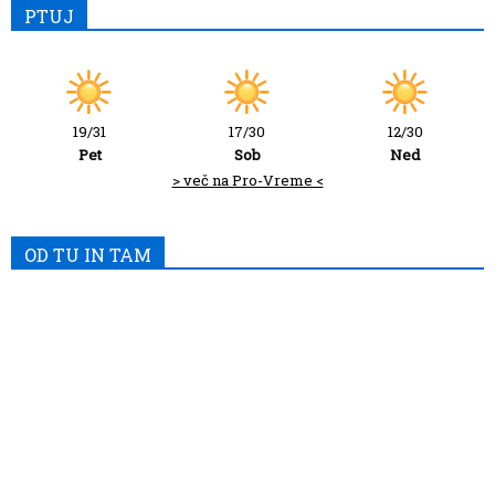
PTUJ
19/31
17/30
12/30
Pet
Sob
Ned
> več na Pro-Vreme <
OD TU IN TAM