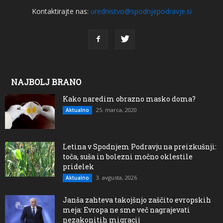
Kontaktirajte nas:
urednistvo@spodnjepodravje.si
NAJBOLJ BRANO
Kako naredim obrazno masko doma?
25. marca, 2020
Aktualno
Letina v Spodnjem Podravju na preizkušnji:
toča, suša in bolezni močno oklestile
pridelek
3. avgusta, 2026
Aktualno
Janša zahteva takojšnjo zaščito evropskih
meja: Evropa ne sme več nagrajevati
nezakonitih migracij