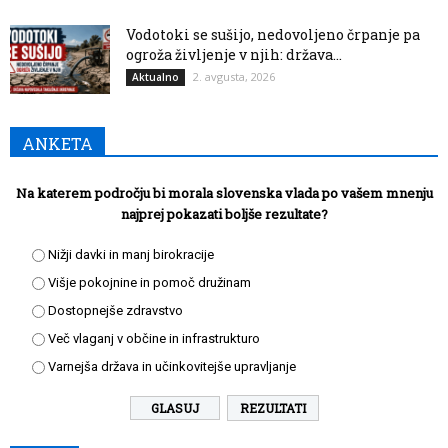
Vodotoki se sušijo, nedovoljeno črpanje pa
ogroža življenje v njih: država...
2. avgusta, 2026
Aktualno
ANKETA
Na katerem področju bi morala slovenska vlada po vašem mnenju
najprej pokazati boljše rezultate?
Nižji davki in manj birokracije
Višje pokojnine in pomoč družinam
Dostopnejše zdravstvo
Več vlaganj v občine in infrastrukturo
Varnejša država in učinkovitejše upravljanje
REZULTATI