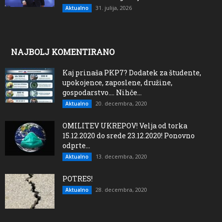
31. julija, 2026
Aktualno
NAJBOLJ KOMENTIRANO
Kaj prinaša PKP7? Dodatek za študente,
upokojence, zaposlene, družine,
gospodarstvo…. Nihče...
20. decembra, 2020
Aktualno
OMILITEV UKREPOV! Velja od torka
15.12.2020 do srede 23.12.2020! Ponovno
odprte...
13. decembra, 2020
Aktualno
POTRES!
28. decembra, 2020
Aktualno