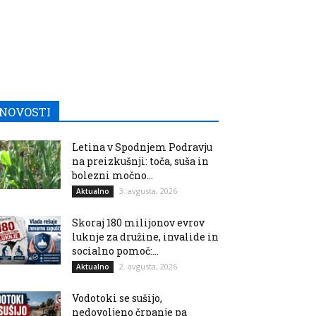
NOVOSTI
Letina v Spodnjem Podravju
na preizkušnji: toča, suša in
bolezni močno...
3. avgusta, 2026
Aktualno
Skoraj 180 milijonov evrov
luknje za družine, invalide in
socialno pomoč:...
2. avgusta, 2026
Aktualno
Vodotoki se sušijo,
nedovoljeno črpanje pa