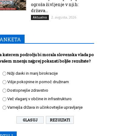
ogroža življenje v njih:
država...
2. avgusta, 2026
Aktualno
ANKETA
a katerem področju bi morala slovenska vlada po
vašem mnenju najprej pokazati boljše rezultate?
Nižji davki in manj birokracije
Višje pokojnine in pomoč družinam
Dostopnejše zdravstvo
Več vlaganj v občine in infrastrukturo
Varnejša država in učinkovitejše upravljanje
REZULTATI