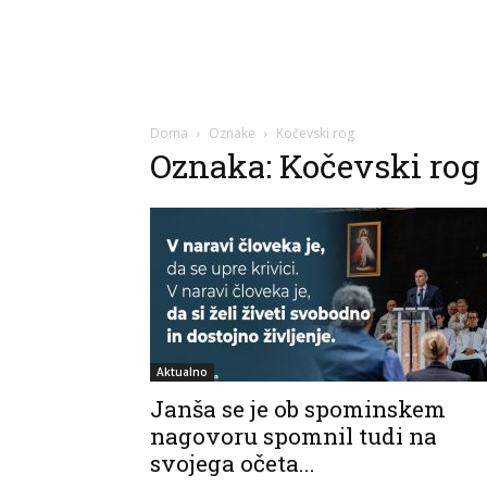
Doma
Oznake
Kočevski rog
Oznaka: Kočevski rog
Aktualno
Janša se je ob spominskem
nagovoru spomnil tudi na
svojega očeta...