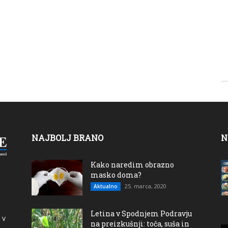
NAJBOLJ BRANO
N
Kako naredim obrazno
masko doma?
25. marca, 2020
Aktualno
Letina v Spodnjem Podravju
 v
na preizkušnji: toča, suša in