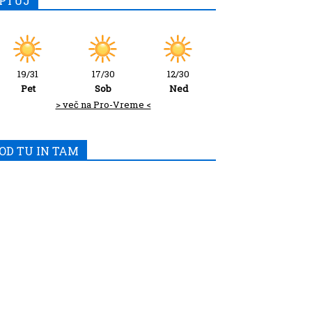
PTUJ
19/31
17/30
12/30
Pet
Sob
Ned
> več na Pro-Vreme <
OD TU IN TAM