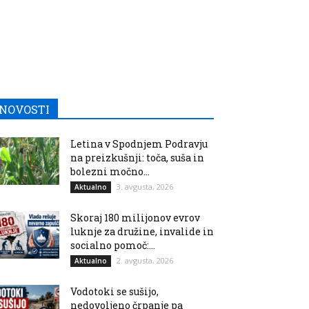
NOVOSTI
Letina v Spodnjem Podravju
na preizkušnji: toča, suša in
bolezni močno...
3. avgusta, 2026
Aktualno
Skoraj 180 milijonov evrov
luknje za družine, invalide in
socialno pomoč:...
2. avgusta, 2026
Aktualno
Vodotoki se sušijo,
nedovoljeno črpanje pa