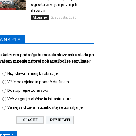
ogroža življenje v njih:
država...
2. avgusta, 2026
Aktualno
ANKETA
a katerem področju bi morala slovenska vlada po
vašem mnenju najprej pokazati boljše rezultate?
Nižji davki in manj birokracije
Višje pokojnine in pomoč družinam
Dostopnejše zdravstvo
Več vlaganj v občine in infrastrukturo
Varnejša država in učinkovitejše upravljanje
REZULTATI