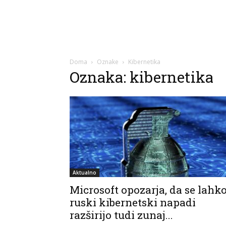
Doma
Oznake
Kibernetika
Oznaka: kibernetika
Aktualno
Microsoft opozarja, da se lahk
ruski kibernetski napadi
razširijo tudi zunaj...