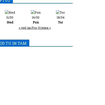
PTUJ
11/30
16/33
18/34
Ned
Pon
Tor
> več na Pro-Vreme <
OD TU IN TAM