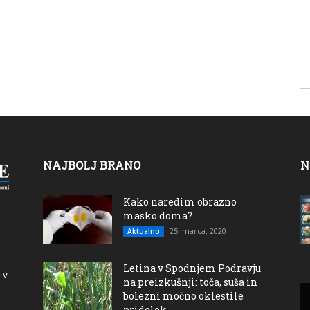
NAJBOLJ BRANO
N
Kako naredim obrazno
masko doma?
25. marca, 2020
Aktualno
Letina v Spodnjem Podravju
 v
na preizkušnji: toča, suša in
bolezni močno oklestile
pridelek