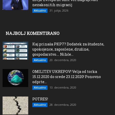
nezakonitih migracij
31. julija, 2026
Aktualno
NAJBOLJ KOMENTIRANO
Kaj prinaša PKP7? Dodatek za študente,
upokojence, zaposlene, družine,
gospodarstvo…. Nihče...
20. decembra, 2020
Aktualno
OMILITEV UKREPOV! Velja od torka
15.12.2020 do srede 23.12.2020! Ponovno
odprte...
13. decembra, 2020
Aktualno
POTRES!
28. decembra, 2020
Aktualno