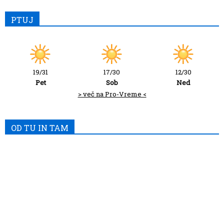
PTUJ
19/31
17/30
12/30
Pet
Sob
Ned
> več na Pro-Vreme <
OD TU IN TAM