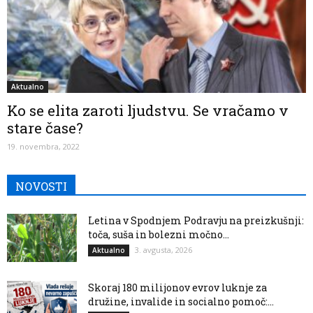
Aktualno
Ko se elita zaroti ljudstvu. Se vračamo v
stare čase?
19. novembra, 2022
NOVOSTI
Letina v Spodnjem Podravju na preizkušnji:
toča, suša in bolezni močno...
3. avgusta, 2026
Aktualno
Skoraj 180 milijonov evrov luknje za
družine, invalide in socialno pomoč:...