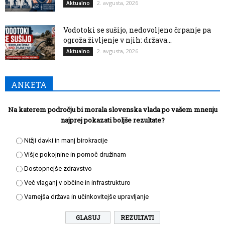
2. avgusta, 2026
Aktualno
Vodotoki se sušijo, nedovoljeno črpanje pa
ogroža življenje v njih: država...
2. avgusta, 2026
Aktualno
ANKETA
Na katerem področju bi morala slovenska vlada po vašem mnenju
najprej pokazati boljše rezultate?
Nižji davki in manj birokracije
Višje pokojnine in pomoč družinam
Dostopnejše zdravstvo
Več vlaganj v občine in infrastrukturo
Varnejša država in učinkovitejše upravljanje
REZULTATI