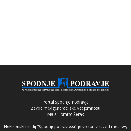
Portal Spodnje Podravje
Zavod medgeneracijske vzajemnosti
Maja Tominc Žerak
Elektronski medij "Spodnjepodravje.si" je vpisan v razvid medijev,