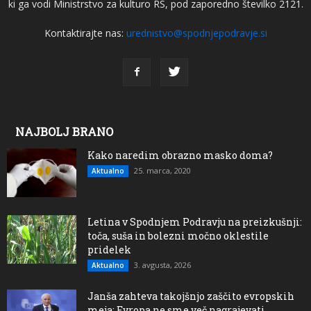
ki ga vodi Ministrstvo za kulturo RS, pod zaporedno številko 2121.
Kontaktirajte nas:
urednistvo@spodnjepodravje.si
NAJBOLJ BRANO
Kako naredim obrazno masko doma?
25. marca, 2020
Aktualno
Letina v Spodnjem Podravju na preizkušnji:
toča, suša in bolezni močno oklestile
pridelek
3. avgusta, 2026
Aktualno
Janša zahteva takojšnjo zaščito evropskih
meja: Evropa ne sme več nagrajevati