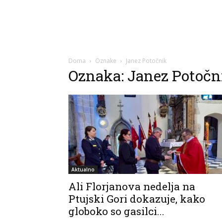
Doma
Oznake
Janez Potočnik
Oznaka: Janez Potočn
Aktualno
Ali Florjanova nedelja na
Ptujski Gori dokazuje, kako
globoko so gasilci...