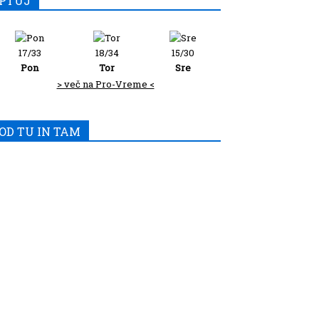
PTUJ
17/33
18/34
15/30
Pon
Tor
Sre
> več na Pro-Vreme <
OD TU IN TAM