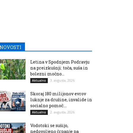
NOVOSTI
Letina v Spodnjem Podravju
na preizkušnji: toča, suša in
bolezni močno...
3. avgusta, 2026
Aktualno
Skoraj 180 milijonov evrov
luknje za družine, invalide in
socialno pomoč:...
2. avgusta, 2026
Aktualno
Vodotoki se sušijo,
nedovoljeno črpanje pa