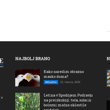
NAJBOLJ BRANO
N
Kako naredim obrazno
masko doma?
25. marca, 2020
Aktualno
Letina v Spodnjem Podravju
 v
na preizkušnji: toča, suša in
bolezni močno oklestile
pridelek