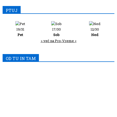
PTUJ
19/31
17/30
12/30
Pet
Sob
Ned
> več na Pro-Vreme <
OD TU IN TAM