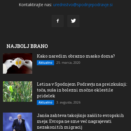
Kontaktirajte nas:
urednistvo@spodnjepodravje.si
NAJBOLJ BRANO
Kako naredim obrazno masko doma?
25. marca, 2020
Aktualno
Letina v Spodnjem Podravju na preizkušnji:
toča, suša in bolezni močno oklestile
pridelek
3. avgusta, 2026
Aktualno
Janša zahteva takojšnjo zaščito evropskih
meja: Evropa ne sme več nagrajevati
nezakonitih migracij