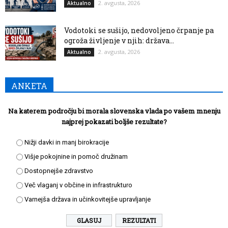
2. avgusta, 2026
Aktualno
Vodotoki se sušijo, nedovoljeno črpanje pa
ogroža življenje v njih: država...
2. avgusta, 2026
Aktualno
ANKETA
Na katerem področju bi morala slovenska vlada po vašem mnenju
najprej pokazati boljše rezultate?
Nižji davki in manj birokracije
Višje pokojnine in pomoč družinam
Dostopnejše zdravstvo
Več vlaganj v občine in infrastrukturo
Varnejša država in učinkovitejše upravljanje
REZULTATI