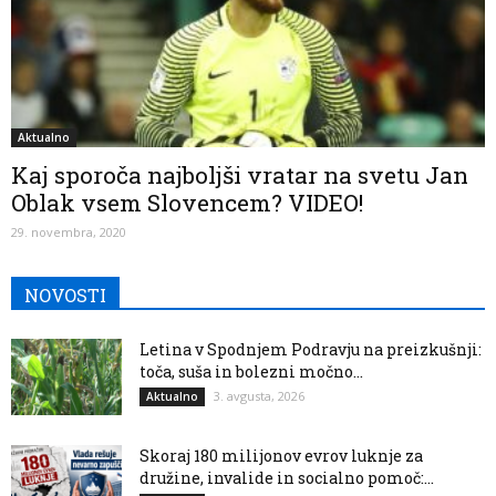
Aktualno
Kaj sporoča najboljši vratar na svetu Jan
Oblak vsem Slovencem? VIDEO!
29. novembra, 2020
NOVOSTI
Letina v Spodnjem Podravju na preizkušnji:
toča, suša in bolezni močno...
3. avgusta, 2026
Aktualno
Skoraj 180 milijonov evrov luknje za
družine, invalide in socialno pomoč:...