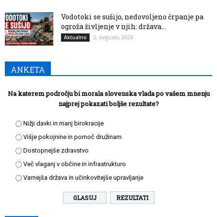
Vodotoki se sušijo, nedovoljeno črpanje pa
ogroža življenje v njih: država...
2. avgusta, 2026
Aktualno
ANKETA
Na katerem področju bi morala slovenska vlada po vašem mnenju
najprej pokazati boljše rezultate?
Nižji davki in manj birokracije
Višje pokojnine in pomoč družinam
Dostopnejše zdravstvo
Več vlaganj v občine in infrastrukturo
Varnejša država in učinkovitejše upravljanje
REZULTATI