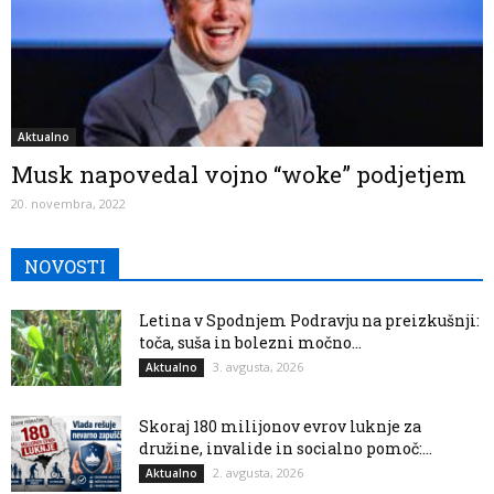
Aktualno
Musk napovedal vojno “woke” podjetjem
20. novembra, 2022
NOVOSTI
Letina v Spodnjem Podravju na preizkušnji:
toča, suša in bolezni močno...
3. avgusta, 2026
Aktualno
Skoraj 180 milijonov evrov luknje za
družine, invalide in socialno pomoč:...
2. avgusta, 2026
Aktualno