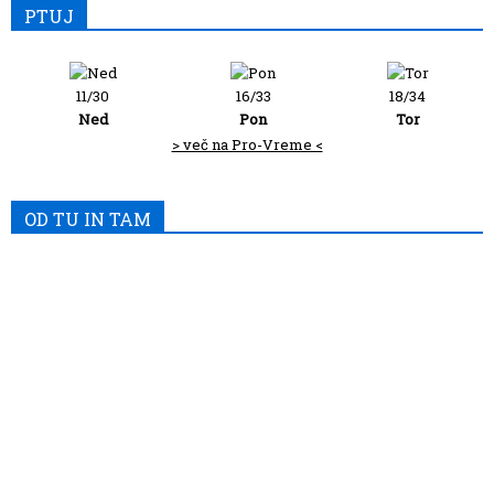
PTUJ
11/30
16/33
18/34
Ned
Pon
Tor
> več na Pro-Vreme <
OD TU IN TAM