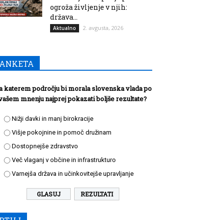
ogroža življenje v njih:
država...
2. avgusta, 2026
Aktualno
ANKETA
a katerem področju bi morala slovenska vlada po
vašem mnenju najprej pokazati boljše rezultate?
Nižji davki in manj birokracije
Višje pokojnine in pomoč družinam
Dostopnejše zdravstvo
Več vlaganj v občine in infrastrukturo
Varnejša država in učinkovitejše upravljanje
REZULTATI