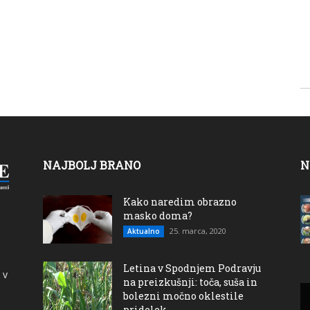
NAJBOLJ BRANO
N
Kako naredim obrazno
masko doma?
25. marca, 2020
Aktualno
Letina v Spodnjem Podravju
 v
na preizkušnji: toča, suša in
bolezni močno oklestile
pridelek