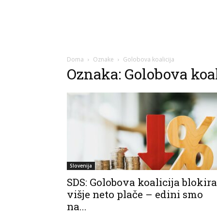
Doma
Oznake
Golobova koalicija
Oznaka: Golobova koal
Slovenija
SDS: Golobova koalicija blokira
višje neto plače – edini smo
na...