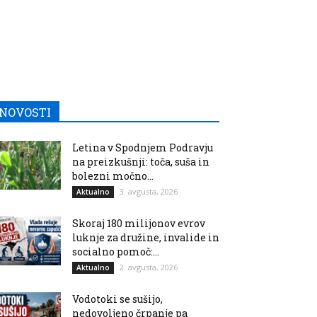
NOVOSTI
Letina v Spodnjem Podravju
na preizkušnji: toča, suša in
bolezni močno...
3. avgusta, 2026
Aktualno
Skoraj 180 milijonov evrov
luknje za družine, invalide in
socialno pomoč:...
2. avgusta, 2026
Aktualno
Vodotoki se sušijo,
nedovoljeno črpanje pa