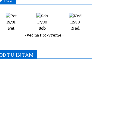
PTUJ
19/31
17/30
12/30
Pet
Sob
Ned
> več na Pro-Vreme <
OD TU IN TAM