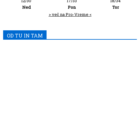
12/30
17/33
18/34
Ned
Pon
Tor
> več na Pro-Vreme <
OD TU IN TAM