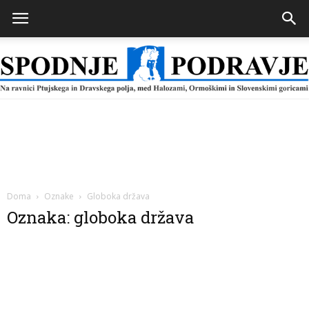
Spodnje
Podravje
Doma
Oznake
Globoka država
Oznaka: globoka država