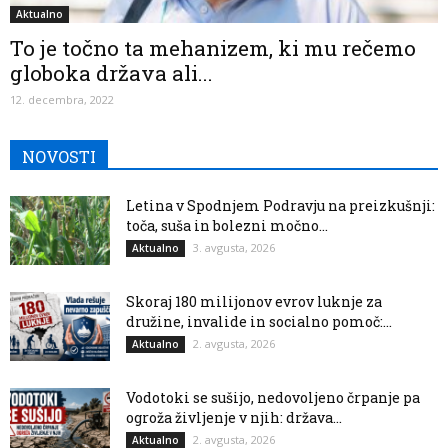
Aktualno
To je točno ta mehanizem, ki mu rečemo
globoka država ali...
12. decembra, 2022
NOVOSTI
Letina v Spodnjem Podravju na preizkušnji:
toča, suša in bolezni močno...
3. avgusta, 2026
Aktualno
Skoraj 180 milijonov evrov luknje za
družine, invalide in socialno pomoč:...
2. avgusta, 2026
Aktualno
Vodotoki se sušijo, nedovoljeno črpanje pa
ogroža življenje v njih: država...
2. avgusta, 2026
Aktualno