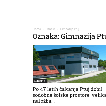
Doma
Oznake
Gimnazija Ptuj
Oznaka: Gimnazija Pt
Aktualno
Po 47 letih čakanja Ptuj dobil
sodobne šolske prostore: velik
naložba...