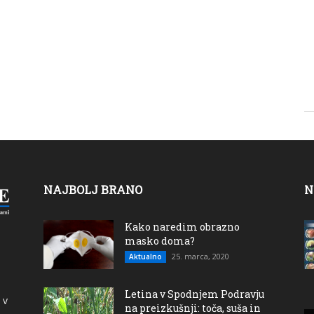
NAJBOLJ BRANO
N
Kako naredim obrazno
masko doma?
25. marca, 2020
Aktualno
Letina v Spodnjem Podravju
 v
na preizkušnji: toča, suša in