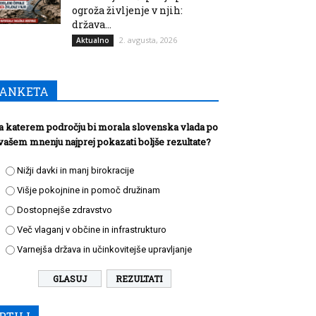
ogroža življenje v njih:
država...
2. avgusta, 2026
Aktualno
ANKETA
a katerem področju bi morala slovenska vlada po
vašem mnenju najprej pokazati boljše rezultate?
Nižji davki in manj birokracije
Višje pokojnine in pomoč družinam
Dostopnejše zdravstvo
Več vlaganj v občine in infrastrukturo
Varnejša država in učinkovitejše upravljanje
REZULTATI