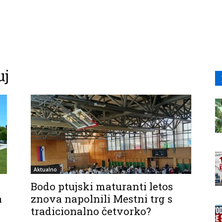
uj
Aktualno
Bodo ptujski maturanti letos
a
znova napolnili Mestni trg s
tradicionalno četvorko?