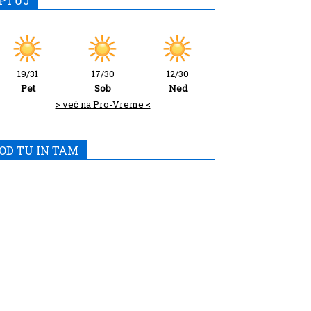
PTUJ
19/31
17/30
12/30
Pet
Sob
Ned
> več na Pro-Vreme <
OD TU IN TAM