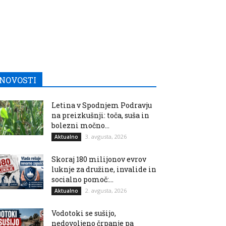
NOVOSTI
Letina v Spodnjem Podravju
na preizkušnji: toča, suša in
bolezni močno...
3. avgusta, 2026
Aktualno
Skoraj 180 milijonov evrov
luknje za družine, invalide in
socialno pomoč:...
2. avgusta, 2026
Aktualno
Vodotoki se sušijo,
nedovoljeno črpanje pa