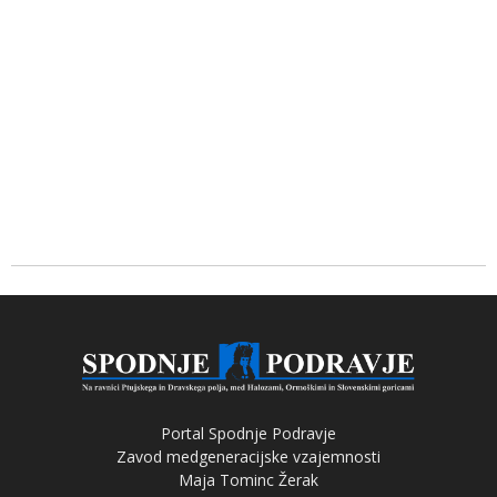
Portal Spodnje Podravje
Zavod medgeneracijske vzajemnosti
Maja Tominc Žerak