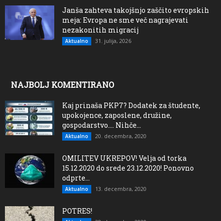
Janša zahteva takojšnjo zaščito evropskih
meja: Evropa ne sme več nagrajevati
nezakonitih migracij
31. julija, 2026
Aktualno
NAJBOLJ KOMENTIRANO
Kaj prinaša PKP7? Dodatek za študente,
upokojence, zaposlene, družine,
gospodarstvo…. Nihče...
20. decembra, 2020
Aktualno
OMILITEV UKREPOV! Velja od torka
15.12.2020 do srede 23.12.2020! Ponovno
odprte...
13. decembra, 2020
Aktualno
POTRES!