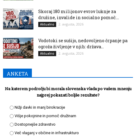
Skoraj 180 milijonov evrov luknje za
družine, invalide in socialno pomoč:...
2. avgusta, 2026
Aktualno
Vodotoki se sušijo, nedovoljeno črpanje pa
ogroža življenje v njih: država...
2. avgusta, 2026
Aktualno
ANKETA
Na katerem področju bi morala slovenska vlada po vašem mnenju
najprej pokazati boljše rezultate?
Nižji davki in manj birokracije
Višje pokojnine in pomoč družinam
Dostopnejše zdravstvo
Več vlaganj v občine in infrastrukturo