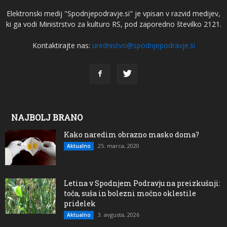
Elektronski medij "Spodnjepodravje.si" je vpisan v razvid medijev,
ki ga vodi Ministrstvo za kulturo RS, pod zaporedno številko 2121.
Kontaktirajte nas:
urednistvo@spodnjepodravje.si
NAJBOLJ BRANO
Kako naredim obrazno masko doma?
25. marca, 2020
Aktualno
Letina v Spodnjem Podravju na preizkušnji:
toča, suša in bolezni močno oklestile
pridelek
3. avgusta, 2026
Aktualno