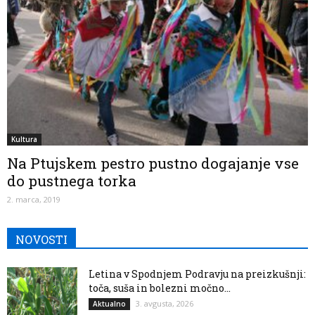
Kultura
Na Ptujskem pestro pustno dogajanje vse
do pustnega torka
2. marca, 2019
NOVOSTI
Letina v Spodnjem Podravju na preizkušnji:
toča, suša in bolezni močno...
3. avgusta, 2026
Aktualno