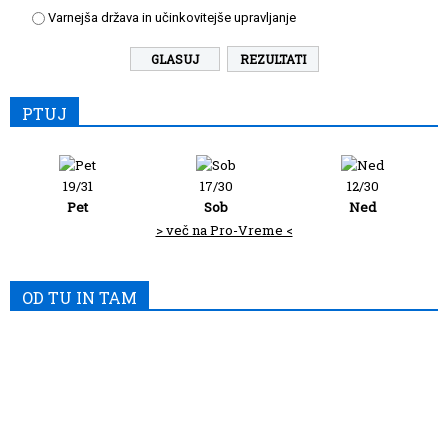
Varnejša država in učinkovitejše upravljanje
REZULTATI
PTUJ
19/31
17/30
12/30
Pet
Sob
Ned
> več na Pro-Vreme <
OD TU IN TAM