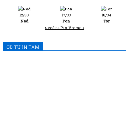
12/30
17/33
18/34
Ned
Pon
Tor
> več na Pro-Vreme <
OD TU IN TAM