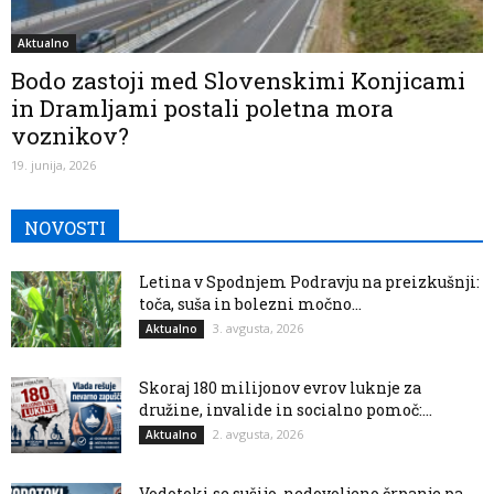
Aktualno
Bodo zastoji med Slovenskimi Konjicami
in Dramljami postali poletna mora
voznikov?
19. junija, 2026
NOVOSTI
Letina v Spodnjem Podravju na preizkušnji:
toča, suša in bolezni močno...
3. avgusta, 2026
Aktualno
Skoraj 180 milijonov evrov luknje za
družine, invalide in socialno pomoč:...
2. avgusta, 2026
Aktualno
Vodotoki se sušijo, nedovoljeno črpanje pa