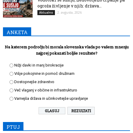
ogroža življenje v njih: država...
2. avgusta, 2026
Aktualno
ANKETA
Na katerem področju bi morala slovenska vlada po vašem mnenju
najprej pokazati boljše rezultate?
Nižji davki in manj birokracije
Višje pokojnine in pomoč družinam
Dostopnejše zdravstvo
Več vlaganj v občine in infrastrukturo
Varnejša država in učinkovitejše upravljanje
REZULTATI
PTUJ