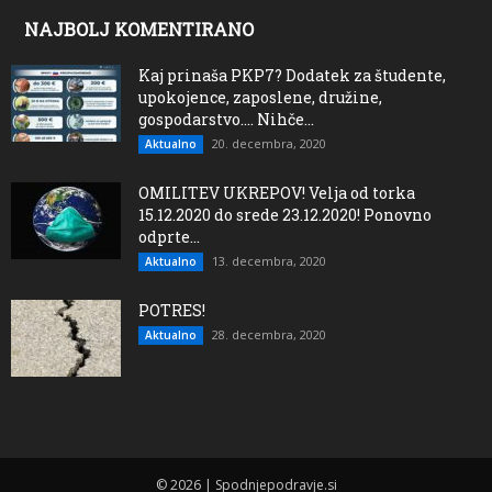
NAJBOLJ KOMENTIRANO
Kaj prinaša PKP7? Dodatek za študente,
upokojence, zaposlene, družine,
gospodarstvo…. Nihče...
20. decembra, 2020
Aktualno
OMILITEV UKREPOV! Velja od torka
15.12.2020 do srede 23.12.2020! Ponovno
odprte...
13. decembra, 2020
Aktualno
POTRES!
28. decembra, 2020
Aktualno
© 2026 | Spodnjepodravje.si